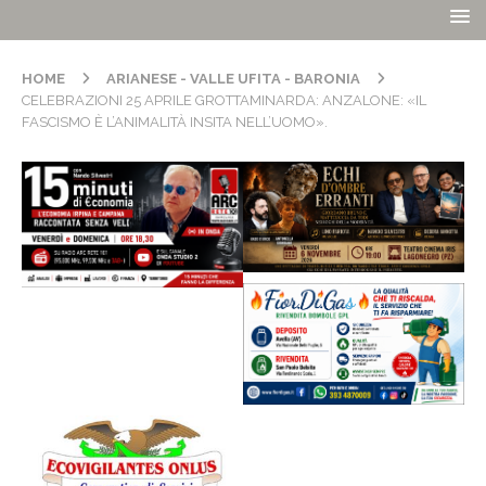
HOME
ARIANESE - VALLE UFITA - BARONIA
CELEBRAZIONI 25 APRILE GROTTAMINARDA: ANZALONE: «IL
FASCISMO È L’ANIMALITÀ INSITA NELL’UOMO».