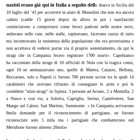
nazisti erano già qui in Italia a seguito dell
o sbarco in Sicilia del
10 luglio del ’43 per accorrere in aiuto di Mussolini che non era ancora
caduto (cadde 15 giorni dopo) da allora in poi i nazifascisti
cominciarono a comportarsi come feroci padroni nelle nostre terre,
andavano nelle case, nelle stalle, rapinavano, facevano razzia di tutto
ma incontravano la resistenza della popolazione che era poverissima e
non accettava di vedersi portar via il proprio sostentamento, da qui le
stragi che in Campania fecero registrare 1700 morti». Capobianco
ha
raccontato della strage di 10 ufficiali di Nola con la tragica conta,
ogni 10 ne ammazzavano uno, quelle di Matera, Caiazzo, Bellona,
Roccaraso, solo a Napoli ci furono 700 persone uccise tra le quali 14
carabinieri che avevano rifiutato di consegnare le armi e poi le
cosiddette “mini-stragi” in Irpinia: 3 persone ad Ariano, 2 a Montella, 2
a Nusco e così via, a Solofra, Capriglia, Serino, Castelvetere, San
Mango sul Calore, San Martino, Summonte.
« In Campania arrivarono
8mila domande per il riconoscimento di partigiano, ne furono
riconosciute solo 5 mila ma i partigiani che combatterono nel
Meridione furono almeno 20mila».