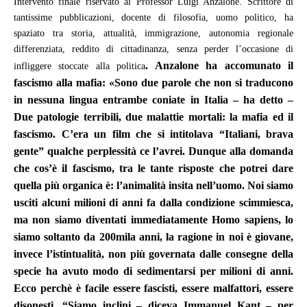
Intervento finale riservato al Professor Luigi Anzalone. Scrittore di
tantissime pubblicazioni, docente di filosofia, uomo politico, ha
spaziato tra storia, attualità, immigrazione, autonomia regionale
differenziata, reddito di cittadinanza, senza perder l’occasione di
. Anzalone ha accomunato il
infliggere stoccate alla politica
fascismo alla mafia:
«Sono due parole che non si traducono
in nessuna lingua entrambe coniate in Italia – ha detto –
Due patologie terribili, due malattie mortali: la mafia ed il
fascismo. C’era un film che si intitolava “Italiani, brava
gente” qualche perplessità ce l’avrei. Dunque alla domanda
che cos’è il fascismo, tra le tante risposte che potrei dare
quella più organica è: l’animalità insita nell’uomo. Noi siamo
usciti alcuni milioni di anni fa dalla condizione scimmiesca,
ma non siamo diventati immediatamente Homo sapiens, lo
siamo soltanto da 200mila anni, la ragione in noi è giovane,
invece l’istintualità, non più governata dalle consegne della
specie ha avuto modo di sedimentarsi per milioni di anni.
Ecco perchè è facile essere fascisti, essere malfattori, essere
disonesti. “Siamo inclini – diceva Immanuel Kant – per