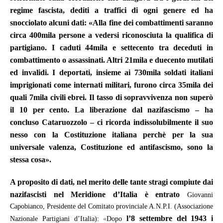
regime fascista, dediti a traffici di ogni genere ed ha
snocciolato alcuni dati: «Alla fine dei combattimenti saranno
circa 400mila persone a vedersi riconosciuta la qualifica di
partigiano. I caduti 44mila e settecento tra deceduti in
combattimento o assassinati. Altri 21mila e duecento mutilati
ed invalidi. I deportati, insieme ai 730mila soldati italiani
imprigionati come internati militari, furono circa 35mila dei
quali 7mila civili ebrei. Il tasso di sopravvivenza non superò
il 10 per cento. La liberazione dal nazifascismo – ha
concluso Cataruozzolo – ci ricorda indissolubilmente il suo
nesso con la Costituzione italiana perchè per la sua
universale valenza, Costituzione ed antifascismo, sono la
stessa cosa».
A proposito di dati, nel merito delle tante stragi compiute dai
nazifascisti nel Meridione d’Italia è entrato
Giovanni
Capobianco, Presidente del Comitato provinciale A.N.P.I. (Associazione
l’8 settembre del 1943 i
Nazionale Partigiani d’Italia):
«
Dopo