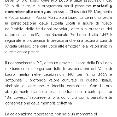
L’evento, promosso dalle Pro Loco e dalle associazioni del
Vallo di Lauro, è in programma per il prossimo
martedì 5
novembre alle ore 19.00
presso la Chiesa dei SS. Margherita
e Potito, situata in Piazza Municipio a Lauro. La cerimonia vedrà
la partecipazione delle autorità locali e figure di rilievo
nell’ambito delle tradizioni popolari, oltre alla presenza dei
rappresentanti dell’Unione Nazionale Pro Loco d’Italia (UNPLI)
regionale e provinciale. È prevista anche una lettura a cura di
Angela Grasso, che darà voce alle emozioni e ai valori insiti in
questa antica pratica.
Il riconoscimento IPIC, ottenuto grazie al lavoro della Pro Loco
di Quindici in sinergia con tutte le associazioni del Vallo di
Lauro, rientra nelle celebrazioni IPIC per l’anno 2023 e
sottolinea il profondo valore culturale di questo rituale,
simbolo di coesione e identità comunitaria. Con il loro
abbigliamento bianco e le antiche tradizioni, i partecipanti ai
“Biancovestiti” rappresentano la continuità con il passato e la
conservazione della memoria collettiva.
La celebrazione rappresenta non solo un momento di