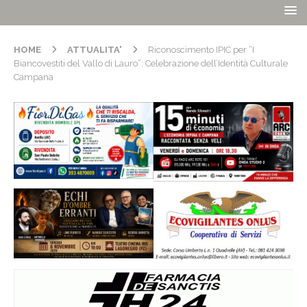
HOME
ATTUALITA'
Riconoscimento IPIC per “I
Biancovestiti del Vallo di Lauro”: Celebrazione dell’Identità Culturale
Campana