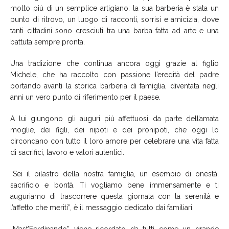
molto più di un semplice artigiano: la sua barberia è stata un
punto di ritrovo, un luogo di racconti, sorrisi e amicizia, dove
tanti cittadini sono cresciuti tra una barba fatta ad arte e una
battuta sempre pronta.
Una tradizione che continua ancora oggi grazie al figlio
Michele, che ha raccolto con passione l’eredità del padre
portando avanti la storica barberia di famiglia, diventata negli
anni un vero punto di riferimento per il paese.
A lui giungono gli auguri più affettuosi da parte dell’amata
moglie, dei figli, dei nipoti e dei pronipoti, che oggi lo
circondano con tutto il loro amore per celebrare una vita fatta
di sacrifici, lavoro e valori autentici.
“Sei il pilastro della nostra famiglia, un esempio di onestà,
sacrificio e bontà. Ti vogliamo bene immensamente e ti
auguriamo di trascorrere questa giornata con la serenità e
l’affetto che meriti”, è il messaggio dedicato dai familiari.
“Mast’Ferdinando” viene ricordato da tutti come un grande