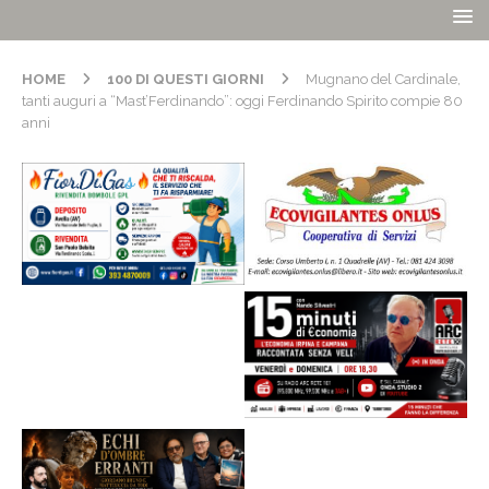
HOME
100 DI QUESTI GIORNI
Mugnano del Cardinale,
tanti auguri a “Mast’Ferdinando”: oggi Ferdinando Spirito compie 80
anni