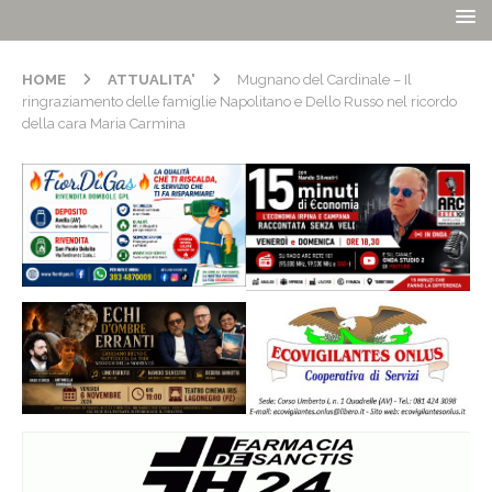
HOME
ATTUALITA'
Mugnano del Cardinale – Il
ringraziamento delle famiglie Napolitano e Dello Russo nel ricordo
della cara Maria Carmina