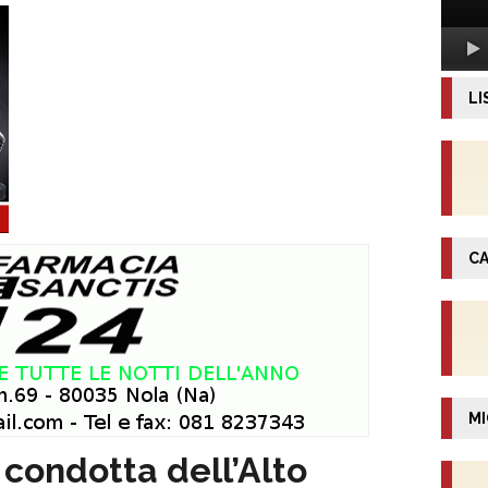
LI
CA
MI
 condotta dell’Alto