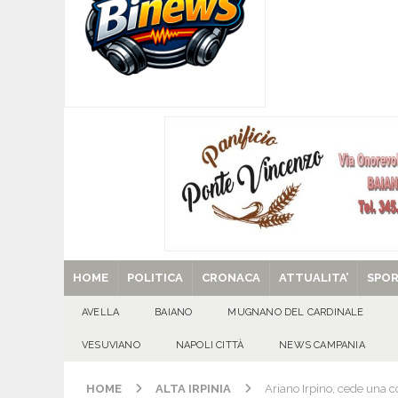
Santa Filomena
CRONACA
[ 09/08/2026 ]
Baiano, smarrito un Chihuahua: l
[ 09/08/2026 ]
Festa della Mozzarella di Bufala
CASERTANA
[ 09/08/2026 ]
Mugnano del Cardinale, tragedi
ATTUALITA'
[ 29/08/2025 ]
SANT’Oggi. Venerdì 29 agosto la 
HOME
POLITICA
CRONACA
ATTUALITA’
SPO
AVELLA
BAIANO
MUGNANO DEL CARDINALE
VESUVIANO
NAPOLI CITTÀ
NEWS CAMPANIA
HOME
ALTA IRPINIA
Ariano Irpino, cede una con