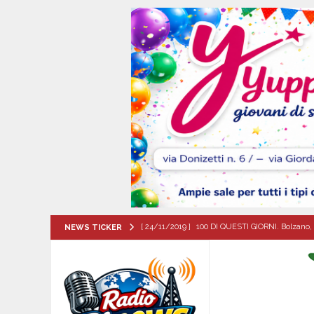
[ 24/11/2019 ]
100 DI QUESTI GIORNI. Bolzano, 
NEWS TICKER
QUESTI GIORNI
[ 09/08/2026 ]
Flumeri, ieri 8 agosto ’26 l’alza
[ 09/08/2026 ]
MUGNANO DEL CARDINALE. Chi er