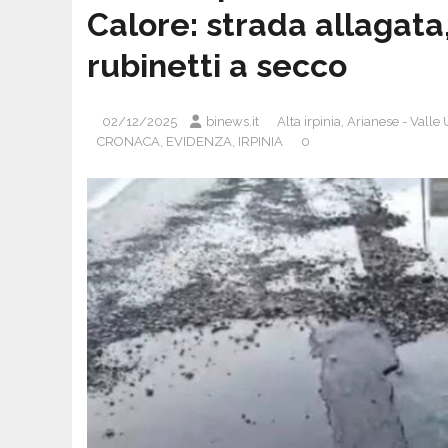
Calore: strada allagata, t
rubinetti a secco
02/12/2025
binews.it
Alta irpinia
,
Arianese - Valle 
CRONACA
,
EVIDENZA
,
IRPINIA
0