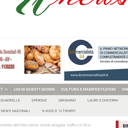
’appello per ritrovarlo
ATTUALITA'
 a Cancello ed Arnone: filiera bufalina solida ed in crescita continua
AREA
a nel giorno di Santa Filomena: muore il 60enne Carmine Colucci
chiesa celebra il Martirio di san Giovanni Battista e santa Sabina
EVIDENZA
RT
100 DI QUESTI GIORNI
CULTURA E MANIFESTAZIONI
VI
QUADRELLE
SPERONE
SIRIGNANO
LAURO E DINTORNI
NEWS NAZIONALI
“A VOCE D’ ‘O TIEMPO”
dotta dell’Alto Calore: strada allagata, traffico in tilt e
BI