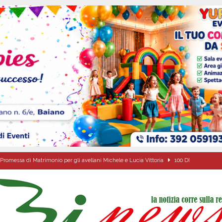
Promessa di Matrimonio per gli avellani Michele e Lucia Vittoria
100 DI
ta del nuovo “Giglio“ di grano.
ALTA IRPINIA
a Carmine Colucci, il 60enne morto tragicamente nel giorno della festa di