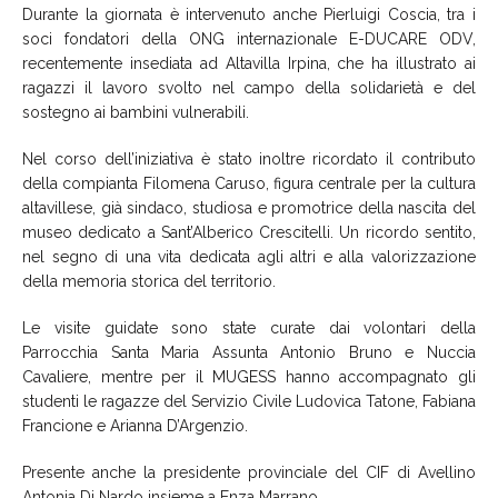
Durante la giornata è intervenuto anche Pierluigi Coscia, tra i
soci fondatori della ONG internazionale E-DUCARE ODV,
recentemente insediata ad Altavilla Irpina, che ha illustrato ai
ragazzi il lavoro svolto nel campo della solidarietà e del
sostegno ai bambini vulnerabili.
Nel corso dell’iniziativa è stato inoltre ricordato il contributo
della compianta Filomena Caruso, figura centrale per la cultura
altavillese, già sindaco, studiosa e promotrice della nascita del
museo dedicato a Sant’Alberico Crescitelli. Un ricordo sentito,
nel segno di una vita dedicata agli altri e alla valorizzazione
della memoria storica del territorio.
Le visite guidate sono state curate dai volontari della
Parrocchia Santa Maria Assunta Antonio Bruno e Nuccia
Cavaliere, mentre per il MUGESS hanno accompagnato gli
studenti le ragazze del Servizio Civile Ludovica Tatone, Fabiana
Francione e Arianna D’Argenzio.
Presente anche la presidente provinciale del CIF di Avellino
Antonia Di Nardo insieme a Enza Marrano.