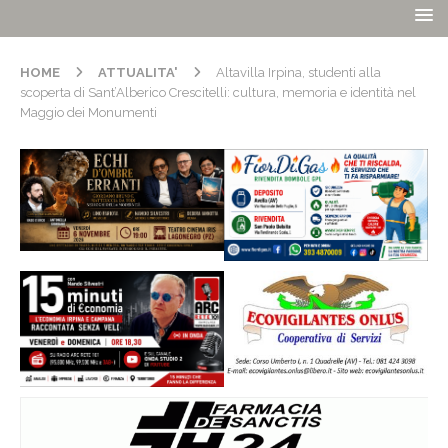
HOME
ATTUALITA'
Altavilla Irpina, studenti alla
scoperta di Sant’Alberico Crescitelli: cultura, memoria e identità nel
Maggio dei Monumenti