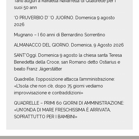
Tanti auguri a Raffaella Navarretta di Quadrelle per i
suoi 50 ann
‘O PRUVERBIO D’ ‘O JUORNO. Domenica 9 agosto
2026
Mugnano – I 60 anni di Bernardino Sorrentino
ALMANACCO DEL GIORNO. Domenica, 9 Agosto 2026
SANT’Oggi. Domenica 9 agosto la chiesa santa Teresa
Benedetta della Croce, san Romano detto Ostiarius e
beato Franz Jägerstätter
Quadrelle, l’opposizione attacca l’amministrazione:
«L’Isola che non c’è, dopo 75 giorni vediamo
improvvisazione e contraddizioni»
QUADRELLE – PRIMI 60 GIORNI DI AMMINISTRAZIONE:
«UN’ONDA DI MARE FRESCHISSIMA È ARRIVATA,
SOPRATTUTTO PER I BAMBINI»