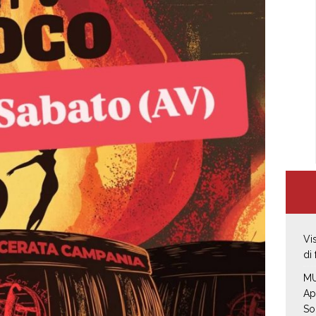
Vi
di
MU
Ap
So