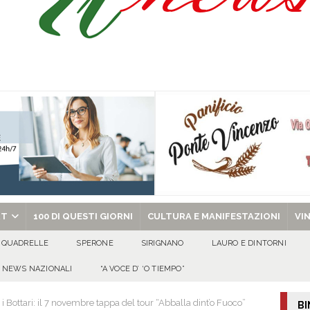
isia delle Apparenze e il Sociale Negato: il Caso del Centro Sociale mai
 al privato
EVIDENZA
Tavolo tecnico permanente della Regione Campania
EVIDENZA
gedia di Marcinelle. Pmi International: “La sicurezza sul lavoro deve diventare
ica può prescindere dalla tutela della vita umana”
CULTURA E
ome funzionano in Italia
CULTURA E MANIFESTAZIONI
chiesa celebra il Martirio di san Giovanni Battista e santa Sabina
EVIDENZA
RT
100 DI QUESTI GIORNI
CULTURA E MANIFESTAZIONI
VI
QUADRELLE
SPERONE
SIRIGNANO
LAURO E DINTORNI
NEWS NAZIONALI
“A VOCE D’ ‘O TIEMPO”
 i Bottari: il 7 novembre tappa del tour “Abballa dint’o Fuoco”
BI