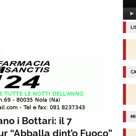
LI
CA
MI
no i Bottari: il 7
r “Abballa dint’o Fuoco”