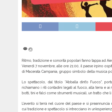
Ritmo, tradizione e sonorità popolari fanno tappa ad Aie
Venerdì 7 novembre, alle ore 21:00, il paese irpino ospit
di Macerata Campania, gruppo simbolo della musica p
Lo spettacolo, dal titolo “Abballa dint’o Fuoco”, por
richiamano i riti contadini legati al fuoco, alla terra e ai 
botti, tini e falci come strumenti musicali, un tratto che li h
L’evento si terrà nel cuore del paese e si preannunci
cui tradizione e spettacolo si intrecciano in un’esperienza