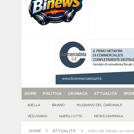
[ 07/08/2026 ]
MUGNANO DEL CARDINALE. L’Ipocr
usato – abbandonato – vandalizzato e destinato
[ 07/08/2026 ]
Emergenza cinghiali: nasce il 
[ 07/08/2026 ]
8 agosto, anniversario della tra
una cultura collettiva. Nessuna crescita econom
MANIFESTAZIONI
[ 07/08/2026 ]
Casino senza KYC: cosa sono e c
[ 29/08/2025 ]
SANT’Oggi. Venerdì 29 agosto la 
HOME
POLITICA
CRONACA
ATTUALITA’
SPO
AVELLA
BAIANO
MUGNANO DEL CARDINALE
VESUVIANO
NAPOLI CITTÀ
NEWS CAMPANIA
HOME
ATTUALITA'
Aiello del Sabato, arrivano