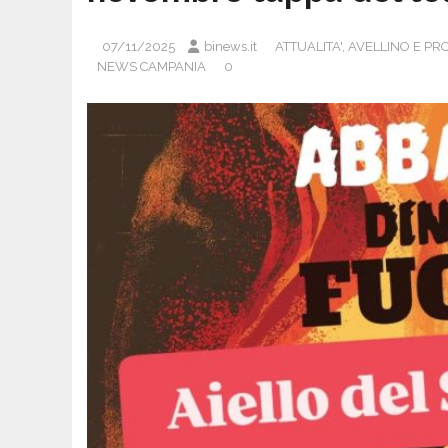
07/11/2025
binews.it
ATTUALITA'
,
AVELLINO E PR
NEWS CAMPANIA
0