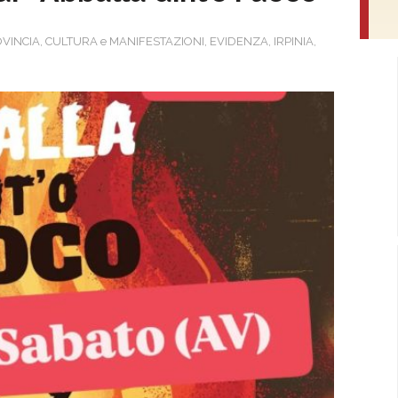
OVINCIA
,
CULTURA e MANIFESTAZIONI
,
EVIDENZA
,
IRPINIA
,