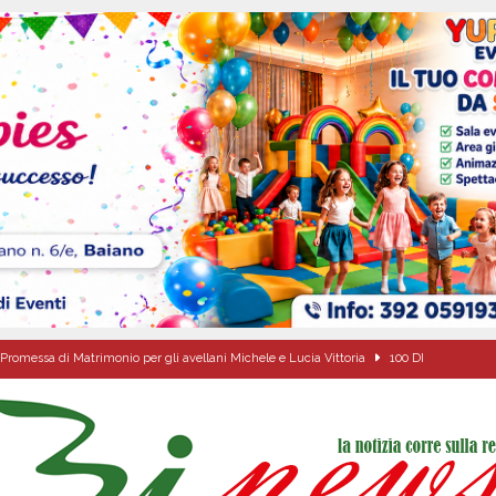
Promessa di Matrimonio per gli avellani Michele e Lucia Vittoria
100 DI
Onofrio: due giorni di fede nel ricordo del fondatore
CULTURA E