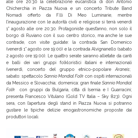
alle ore 20:30 la celebrazione eucaristica di don Antonio
Chicherchia in Piazza Nuova e un concerto Tribute Band
Nomadi offerto da F.lli Di Meo Luminarie, mentre
l’inaugurazione con le autorità civili e religiose si terrà venerdì
1° agosto alle ore 20:30. Protagoniste quest’anno, non solo il
borgo di Ruviano con il suo centro storico, ma anche le sue
contrade, con visite guidate: la contrada San Domenico
(venerdì 1° agosto ore 19:00) e la contrada Alvignanello (sabato
2 agosto ore 19:00). Le quattro serate saranno allietate da canti
e balli dei vari gruppi folkloristici italiani e internazionali
(venerdì, concerto del gruppo etnico-popolare
Araneis
;
sabato: spettacolo
S
annio Mondial Folk
con ospiti internazionali
da Messico e Slovacchia; domenica: gran finale
Sannio Mondial
Folk
con gruppi da Bulgaria, città di Isernia e I Guarracini;
presenta Francesco Vitulano (Gold TV Italia – Sky 823). Ogni
sera, con l’apertura degli stand in Piazza Nuova si potranno
gustare le tipiche delizie enogastronomiche proposte dai
produttori locali.