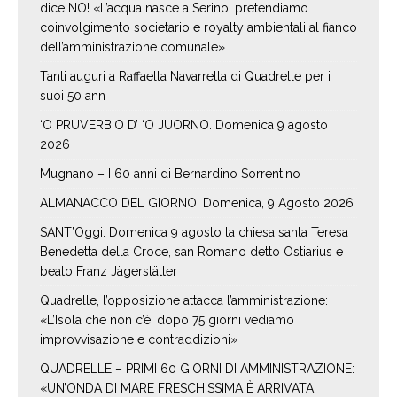
dice NO! «L’acqua nasce a Serino: pretendiamo
coinvolgimento societario e royalty ambientali al fianco
dell’amministrazione comunale»
Tanti auguri a Raffaella Navarretta di Quadrelle per i
suoi 50 ann
‘O PRUVERBIO D’ ‘O JUORNO. Domenica 9 agosto
2026
Mugnano – I 60 anni di Bernardino Sorrentino
ALMANACCO DEL GIORNO. Domenica, 9 Agosto 2026
SANT’Oggi. Domenica 9 agosto la chiesa santa Teresa
Benedetta della Croce, san Romano detto Ostiarius e
beato Franz Jägerstätter
Quadrelle, l’opposizione attacca l’amministrazione:
«L’Isola che non c’è, dopo 75 giorni vediamo
improvvisazione e contraddizioni»
QUADRELLE – PRIMI 60 GIORNI DI AMMINISTRAZIONE:
«UN’ONDA DI MARE FRESCHISSIMA È ARRIVATA,