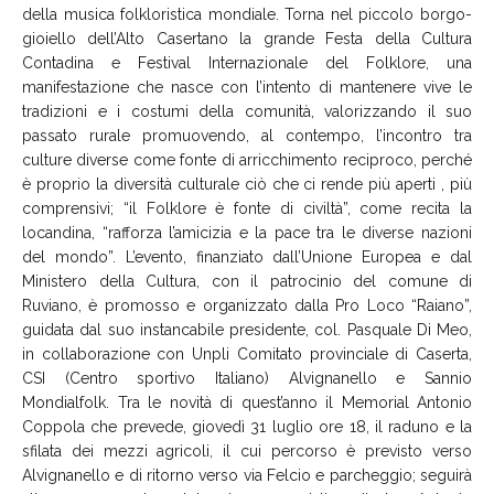
della musica folkloristica mondiale. Torna nel piccolo borgo-
gioiello dell’Alto Casertano la grande Festa della Cultura
Contadina e Festival Internazionale del Folklore, una
manifestazione che nasce con l’intento di mantenere vive le
tradizioni e i costumi della comunità, valorizzando il suo
passato rurale promuovendo, al contempo, l’incontro tra
culture diverse come fonte di arricchimento reciproco, perché
è proprio la diversità culturale ciò che ci rende più aperti , più
comprensivi; “il Folklore è fonte di civiltà”, come recita la
locandina, “rafforza l’amicizia e la pace tra le diverse nazioni
del mondo”. L’evento, finanziato dall’Unione Europea e dal
Ministero della Cultura, con il patrocinio del comune di
Ruviano, è promosso e organizzato dalla Pro Loco “Raiano”,
guidata dal suo instancabile presidente, col. Pasquale Di Meo,
in collaborazione con Unpli Comitato provinciale di Caserta,
CSI (Centro sportivo Italiano) Alvignanello e Sannio
Mondialfolk. Tra le novità di quest’anno il Memorial Antonio
Coppola che prevede, giovedì 31 luglio ore 18, il raduno e la
sfilata dei mezzi agricoli, il cui percorso è previsto verso
Alvignanello e di ritorno verso via Felcio e parcheggio; seguirà