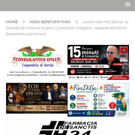
HOME
AREA BENEVENTANA
Lavoro nero nel Sannio, la
Guardia di Finanza scopre 15 lavoratori irregolari: sospese attività tra
Benevento e provincia