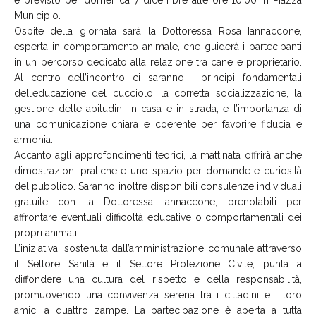
è previsto per domenica 7 dicembre alle ore 10:00 in Piazza
Municipio.
Ospite della giornata sarà la Dottoressa Rosa Iannaccone,
esperta in comportamento animale, che guiderà i partecipanti
in un percorso dedicato alla relazione tra cane e proprietario.
Al centro dell’incontro ci saranno i principi fondamentali
dell’educazione del cucciolo, la corretta socializzazione, la
gestione delle abitudini in casa e in strada, e l’importanza di
una comunicazione chiara e coerente per favorire fiducia e
armonia.
Accanto agli approfondimenti teorici, la mattinata offrirà anche
dimostrazioni pratiche e uno spazio per domande e curiosità
del pubblico. Saranno inoltre disponibili consulenze individuali
gratuite con la Dottoressa Iannaccone, prenotabili per
affrontare eventuali difficoltà educative o comportamentali dei
propri animali.
L’iniziativa, sostenuta dall’amministrazione comunale attraverso
il Settore Sanità e il Settore Protezione Civile, punta a
diffondere una cultura del rispetto e della responsabilità,
promuovendo una convivenza serena tra i cittadini e i loro
amici a quattro zampe. La partecipazione è aperta a tutta