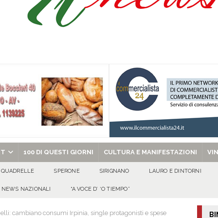
 s.p.a.: il PD di Serino dice NO! «L’acqua nasce a Serino: pretendiamo
 al fianco dell’amministrazione comunale»
EVIDENZA
tta di Quadrelle per i suoi 50 ann
100 DI QUESTI GIORNI
omenica 9 agosto 2026
ALMANACCO
chiesa celebra il Martirio di san Giovanni Battista e santa Sabina
EVIDENZA
RT
100 DI QUESTI GIORNI
CULTURA E MANIFESTAZIONI
VI
QUADRELLE
SPERONE
SIRIGNANO
LAURO E DINTORNI
NEWS NAZIONALI
“A VOCE D’ ‘O TIEMPO”
elli: cambiano consumi Irpinia, single protagonisti e spese
BI