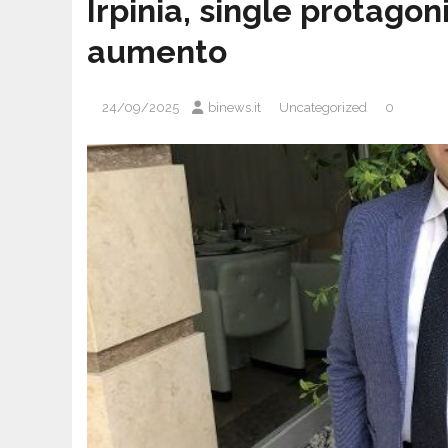
Irpinia, single protagon
aumento
24/09/2025
binews.it
Uncategorized
0