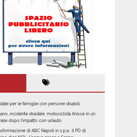
estate per le famiglie con persone disabili
iano, incidente stradale: motociclista finisce in un
nale dopo l’impatto con un’auto
asformazione di ABC Napoli in s.p.a.: il PD di