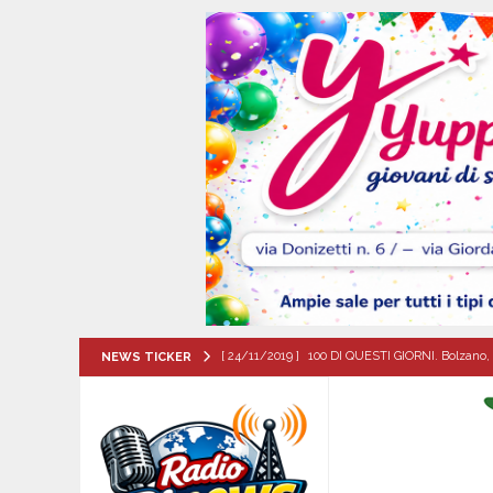
[ 24/11/2019 ]
100 DI QUESTI GIORNI. Bolzano, 
NEWS TICKER
QUESTI GIORNI
[ 09/08/2026 ]
L’estate per le famiglie con pers
[ 09/08/2026 ]
Baiano, incidente stradale: moto