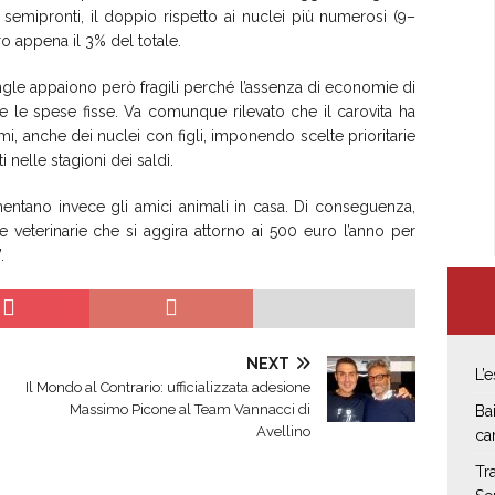
 o semipronti, il doppio rispetto ai nuclei più numerosi (9–
o appena il 3% del totale.
ngle appaiono però fragili perché l’assenza di economie di
utte le spese fisse. Va comunque rilevato che il carovita ha
 anche dei nuclei con figli, imponendo scelte prioritarie
 nelle stagioni dei saldi.
mentano invece gli amici animali in casa. Di conseguenza,
e veterinarie che si aggira attorno ai 500 euro l’anno per
.
NEXT
L’
Il Mondo al Contrario: ufficializzata adesione
Massimo Picone al Team Vannacci di
Ba
Avellino
ca
Tr