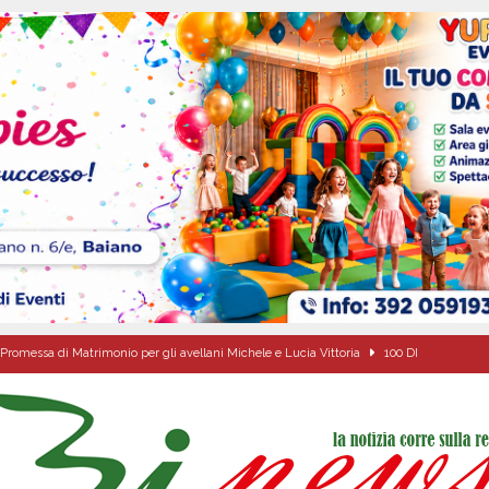
Promessa di Matrimonio per gli avellani Michele e Lucia Vittoria
100 DI
one disabili
AVELLA
ciclista finisce in un canale dopo l’impatto con un’auto
BAIANO