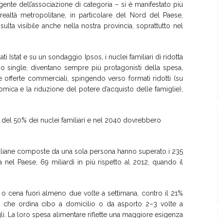
igente dell’associazione di categoria – si è manifestato più
ealtà metropolitane, in particolare del Nord del Paese,
ulta visibile anche nella nostra provincia, soprattutto nel
i Istat e su un sondaggio Ipsos, i nuclei familiari di ridotta
o single, diventano sempre più protagonisti della spesa,
offerte commerciali, spingendo verso formati ridotti (su
ica e la riduzione del potere d’acquisto delle famiglie),
a del 50% dei nuclei familiari e nel 2040 dovrebbero
e italiane composte da una sola persona hanno superato i 235
 nel Paese, 69 miliardi in più rispetto al 2012, quando il
 o cena fuori almeno due volte a settimana, contro il 21%
13% che ordina cibo a domicilio o da asporto 2–3 volte a
gli. La loro spesa alimentare riflette una maggiore esigenza