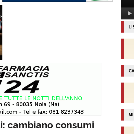
LI
CA
MI
li: cambiano consumi