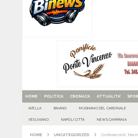
[ 09/08/2026 ]
Trasformazione di ABC Napoli in
coinvolgimento societario e royalty ambientali
[ 09/08/2026 ]
Tanti auguri a Raffaella Navarre
[ 09/08/2026 ]
‘O PRUVERBIO D’ ‘O JUORNO. D
[ 29/08/2025 ]
SANT’Oggi. Venerdì 29 agosto la 
HOME
POLITICA
CRONACA
ATTUALITA’
SPO
AVELLA
BAIANO
MUGNANO DEL CARDINALE
VESUVIANO
NAPOLI CITTÀ
NEWS CAMPANIA
HOME
UNCATEGORIZED
Confesercenti, Marin