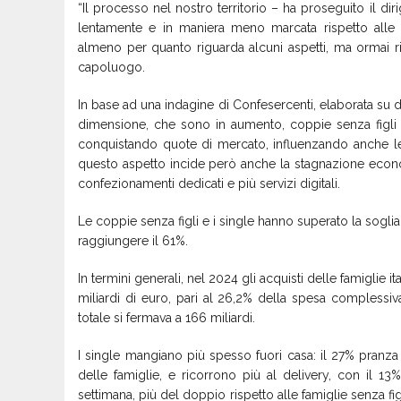
“Il processo nel nostro territorio – ha proseguito il dir
lentamente e in maniera meno marcata rispetto alle r
almeno per quanto riguarda alcuni aspetti, ma ormai ris
capoluogo.
In base ad una indagine di Confesercenti, elaborata su dat
dimensione, che sono in aumento, coppie senza figli 
conquistando quote di mercato, influenzando anche le 
questo aspetto incide però anche la stagnazione econom
confezionamenti dedicati e più servizi digitali.
Le coppie senza figli e i single hanno superato la sogli
raggiungere il 61%.
In termini generali, nel 2024 gli acquisti delle famigli
miliardi di euro, pari al 26,2% della spesa complessiva
totale si fermava a 166 miliardi.
I single mangiano più spesso fuori casa: il 27% pranza
delle famiglie, e ricorrono più al delivery, con il 
settimana, più del doppio rispetto alle famiglie senza fi