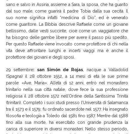
sano e salvo in Assiria, assieme a Sara, la sposa, che ha guarito
dal suo male, come guarirà il padre Tobia dalla sua cecità. Il
suo nome significa infatti “medicina di Dio”, ed è venerato
come guaritore. La Bibbia descrive Raffaele come un giovane
bellissimo, dalle vesti succinte, cioè come un viaggiatore che
ha bisogno delle gambe libere per avere il passo più spedito.
Per questo Raffaele viene invocato come protettore di chi nella
vita deve affrontare lunghi e incerti viaggi ma è anche il
protettore dei giovani e degli sposi.
29 settembre
: san Simón de Rojas
, nacque a Valladolid
(Spagna) il 28 ottobre 1552, a 14 mesi di età le sue prime
parole: «Ave, Maria». All’età di 12 anni, entrò nel monastero
trinitario nella sua città natale, dove fece la sua professione
religiosa il 28 ottobre 1572 nell’Ordine della Santissima Trinità
(trinitari). Completò i suoi studi presso l’Università di Salamanca
tra il 1573 e il 1579; fu ordinato sacerdote nel 1577. Ha insegnato
filosofia e teologia a Toledo dal 1581 fino 1587. Mentre dal 1588
fino alla sua morte, ha esercitato con grande prudenza la
carica di superiore in diversi monasteri. Nello stesso periodo,