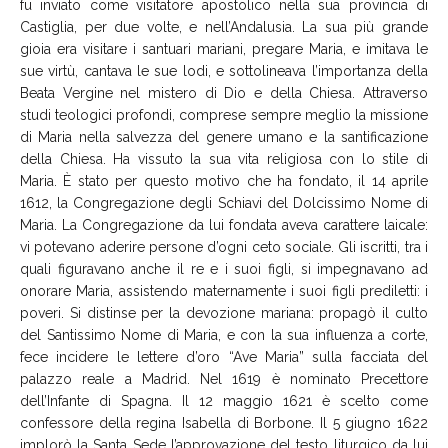
fu inviato come visitatore apostolico nella sua provincia di
Castiglia, per due volte, e nell’Andalusia. La sua più grande
gioia era visitare i santuari mariani, pregare Maria, e imitava le
sue virtù, cantava le sue lodi, e sottolineava l’importanza della
Beata Vergine nel mistero di Dio e della Chiesa. Attraverso
studi teologici profondi, comprese sempre meglio la missione
di Maria nella salvezza del genere umano e la santificazione
della Chiesa. Ha vissuto la sua vita religiosa con lo stile di
Maria. È stato per questo motivo che ha fondato, il 14 aprile
1612, la Congregazione degli Schiavi del Dolcissimo Nome di
Maria. La Congregazione da lui fondata aveva carattere laicale:
vi potevano aderire persone d’ogni ceto sociale. Gli iscritti, tra i
quali figuravano anche il re e i suoi figli, si impegnavano ad
onorare Maria, assistendo maternamente i suoi figli prediletti: i
poveri. Si distinse per la devozione mariana: propagò il culto
del Santissimo Nome di Maria, e con la sua influenza a corte,
fece incidere le lettere d’oro “Ave Maria” sulla facciata del
palazzo reale a Madrid. Nel 1619 è nominato Precettore
dell’Infante di Spagna. Il 12 maggio 1621 è scelto come
confessore della regina Isabella di Borbone. Il 5 giugno 1622
implorò la Santa Sede l’approvazione del testo liturgico da lui