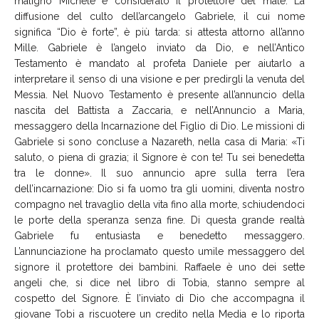
maligno Michele è considerato il protettore del male. La
diffusione del culto dell’arcangelo Gabriele, il cui nome
significa “Dio è forte”, è più tarda: si attesta attorno all’anno
Mille. Gabriele è l’angelo inviato da Dio, e nell’Antico
Testamento è mandato al profeta Daniele per aiutarlo a
interpretare il senso di una visione e per predirgli la venuta del
Messia. Nel Nuovo Testamento è presente all’annuncio della
nascita del Battista a Zaccaria, e nell’Annuncio a Maria,
messaggero della Incarnazione del Figlio di Dio. Le missioni di
Gabriele si sono concluse a Nazareth, nella casa di Maria: «Ti
saluto, o piena di grazia; il Signore è con te! Tu sei benedetta
tra le donne». Il suo annuncio apre sulla terra l’era
dell’incarnazione: Dio si fa uomo tra gli uomini, diventa nostro
compagno nel travaglio della vita fino alla morte, schiudendoci
le porte della speranza senza fine. Di questa grande realtà
Gabriele fu entusiasta e benedetto messaggero.
L’annunciazione ha proclamato questo umile messaggero del
signore il protettore dei bambini. Raffaele è uno dei sette
angeli che, si dice nel libro di Tobia, stanno sempre al
cospetto del Signore. È l’inviato di Dio che accompagna il
giovane Tobi a riscuotere un credito nella Media e lo riporta