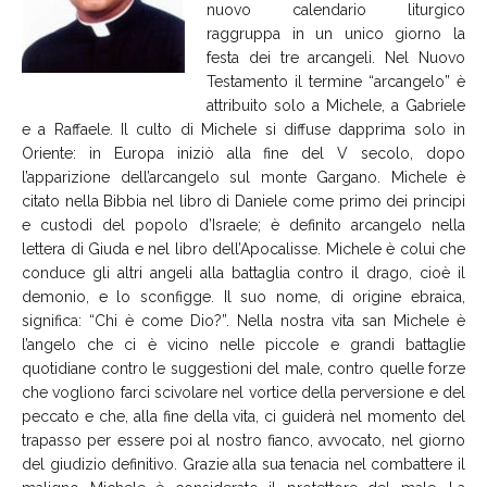
nuovo calendario liturgico
raggruppa in un unico giorno la
festa dei tre arcangeli. Nel Nuovo
Testamento il termine “arcangelo” è
attribuito solo a Michele, a Gabriele
e a Raffaele. Il culto di Michele si diffuse dapprima solo in
Oriente: in Europa iniziò alla fine del V secolo, dopo
l’apparizione dell’arcangelo sul monte Gargano. Michele è
citato nella Bibbia nel libro di Daniele come primo dei principi
e custodi del popolo d’Israele; è definito arcangelo nella
lettera di Giuda e nel libro dell’Apocalisse. Michele è colui che
conduce gli altri angeli alla battaglia contro il drago, cioè il
demonio, e lo sconfigge. Il suo nome, di origine ebraica,
significa: “Chi è come Dio?”. Nella nostra vita san Michele è
l’angelo che ci è vicino nelle piccole e grandi battaglie
quotidiane contro le suggestioni del male, contro quelle forze
che vogliono farci scivolare nel vortice della perversione e del
peccato e che, alla fine della vita, ci guiderà nel momento del
trapasso per essere poi al nostro fianco, avvocato, nel giorno
del giudizio definitivo. Grazie alla sua tenacia nel combattere il