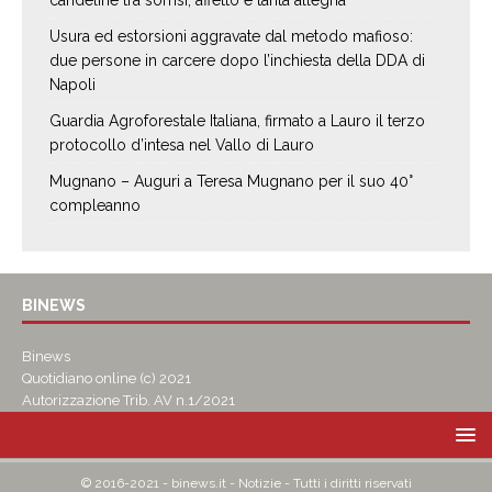
candeline tra sorrisi, affetto e tanta allegria
Usura ed estorsioni aggravate dal metodo mafioso:
due persone in carcere dopo l’inchiesta della DDA di
Napoli
Guardia Agroforestale Italiana, firmato a Lauro il terzo
protocollo d’intesa nel Vallo di Lauro
Mugnano – Auguri a Teresa Mugnano per il suo 40°
compleanno
BINEWS
Binews
Quotidiano online (c) 2021
Autorizzazione Trib. AV n.1/2021
© 2016-2021 - binews.it - Notizie - Tutti i diritti riservati