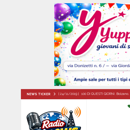
[ 24/11/2019 ]
100 DI QUESTI GIORNI. Bolzano, 
NEWS TICKER
QUESTI GIORNI
[ 08/08/2026 ]
POLLENA TROCCHIA (NA). Buoni l
sul fronte dell’edilizia scolastica
VESUVIAN