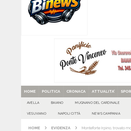
[ 08/08/2026 ]
U.S. Avellino. Claudio Manzi ced
[ 08/08/2026 ]
Forino (AV): Sale l’attesa per i
patronali
CULTURA E MANIFESTAZIONI
[ 08/08/2026 ]
Quadrelle in Festa: Tutto pronto
EVIDENZA
[ 08/08/2026 ]
Mugnano del Cardinale, “Puparuol
ATTUALITA'
[ 29/08/2025 ]
SANT’Oggi. Venerdì 29 agosto la 
HOME
POLITICA
CRONACA
ATTUALITA’
SPO
AVELLA
BAIANO
MUGNANO DEL CARDINALE
VESUVIANO
NAPOLI CITTÀ
NEWS CAMPANIA
HOME
EVIDENZA
Monteforte Irpino, trovato m