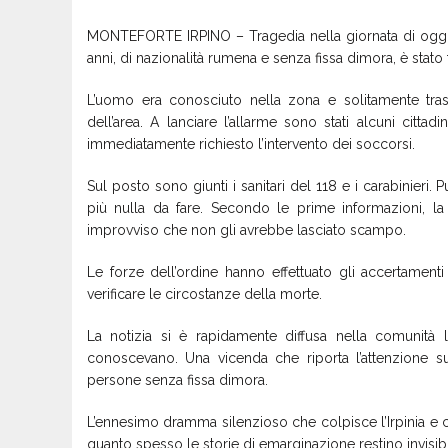
MONTEFORTE IRPINO – Tragedia nella giornata di oggi 
anni, di nazionalità rumena e senza fissa dimora, è stato t
L’uomo era conosciuto nella zona e solitamente tra
dell’area. A lanciare l’allarme sono stati alcuni cit
immediatamente richiesto l’intervento dei soccorsi.
Sul posto sono giunti i sanitari del 118 e i carabinieri. P
più nulla da fare. Secondo le prime informazioni, 
improvviso che non gli avrebbe lasciato scampo.
Le forze dell’ordine hanno effettuato gli accertament
verificare le circostanze della morte.
La notizia si è rapidamente diffusa nella comunità
conoscevano. Una vicenda che riporta l’attenzione sul
persone senza fissa dimora.
L’ennesimo dramma silenzioso che colpisce l’Irpinia e c
quanto spesso le storie di emarginazione restino invisibi