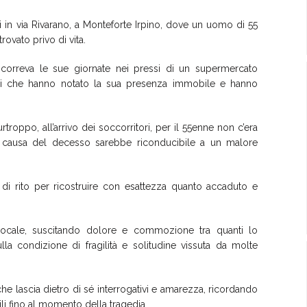
in via Rivarano, a Monteforte Irpino, dove un uomo di 55
rovato privo di vita.
scorreva le sue giornate nei pressi di un supermercato
tadini che hanno notato la sua presenza immobile e hanno
urtroppo, all’arrivo dei soccorritori, per il 55enne non c’era
la causa del decesso sarebbe riconducibile a un malore
i di rito per ricostruire con esattezza quanto accaduto e
 locale, suscitando dolore e commozione tra quanti lo
la condizione di fragilità e solitudine vissuta da molte
he lascia dietro di sé interrogativi e amarezza, ricordando
li fino al momento della tragedia.