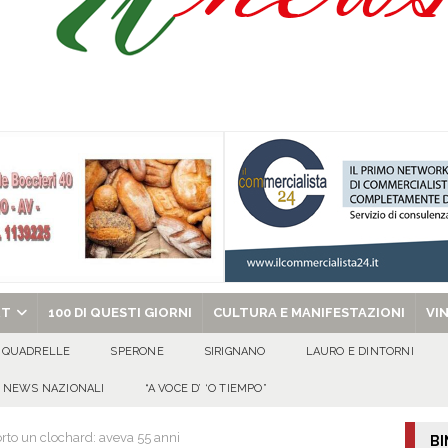
uto alla Scafatese a titolo definitivo
ATTUALITA'
l concerto del 10 agosto di Anna Tatangelo in occasione dei festeggiamenti
 per i solenni festeggiamenti in onore di San Giovanni Battista 2026!
o” dal 1948: da Saverio ai figli Francesco e Giuseppe, la storia continua
chiesa celebra il Martirio di san Giovanni Battista e santa Sabina
EVIDENZA
RT
100 DI QUESTI GIORNI
CULTURA E MANIFESTAZIONI
VI
QUADRELLE
SPERONE
SIRIGNANO
LAURO E DINTORNI
NEWS NAZIONALI
“A VOCE D’ ‘O TIEMPO”
orto un clochard: aveva 55 anni
BI