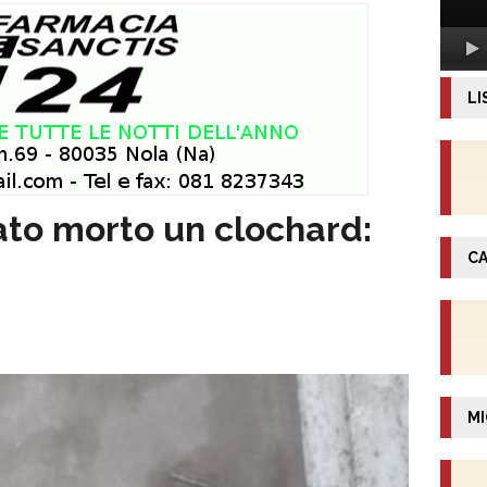
LI
ato morto un clochard:
CA
MI