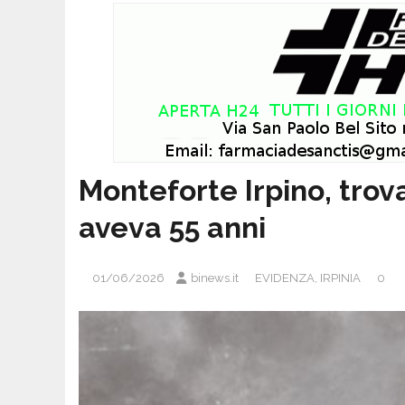
Monteforte Irpino, trov
aveva 55 anni
01/06/2026
binews.it
EVIDENZA
,
IRPINIA
0