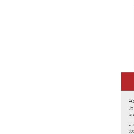
PO
li
pr
U.
tit