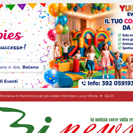
Promessa di Matrimonio per gli avellani Michele e Lucia Vittoria
100 DI
ibro e cedole librarie, al via le domande Scuole ancora protagoniste, anche
O