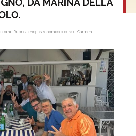
IUGNO, DA MARINA DELLA
OLO.
dintorni -Rubrica enogastronomica a cura di Carmen