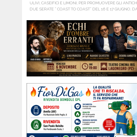
ULIVI, CASEIFICI E LIMONI, PER PROMUOVERE GLI ANTIC
DUE SERATE “ COAST TO COAST” DEL 16 E 17 GIUGNO, 