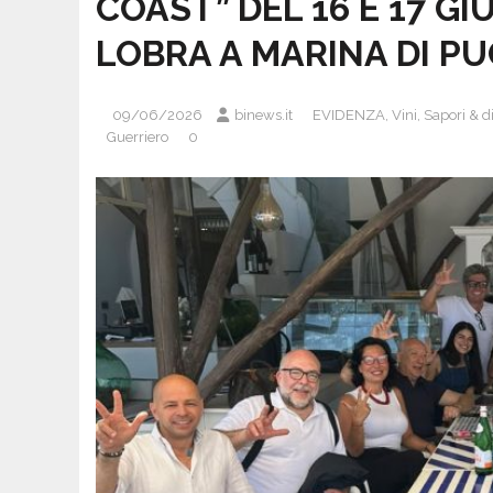
COAST” DEL 16 E 17 G
LOBRA A MARINA DI PU
09/06/2026
binews.it
EVIDENZA
,
Vini, Sapori & 
Guerriero
0