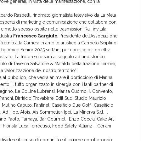
rove generali, in vista della manifestazione, con la
doardo Raspelli, rinomato giornalista televisivo da La Mela
, esperta di marketing e comunicazione che collabora con
 molto spesso ospite nelle trasmissioni Rai, invitata
llustra
Francesco Gargiulo
, Presidente dell’Associazione
remio alla Carriera in ambito artistico a Carmelo Sciplino,
i The Voice Senior 2025 su Rai1, per i prestigiosi obiettivi
ostrato. L’altro premio sarà assegnato ad uno storico
iulo di Taverna Salvatore & Mafalda della frazione Termini,
 valorizzazione del nostro territorio”.
al pubblico, che vedrà animare il porticciolo di Marina
to. Il tutto organizzato in sinergia con i tanti partner di
legrino, Le Colline Lubrensi, Marisa Cuomo, Il Convento,
 Franchi, Birrificio Trovabirre, Edil Sud, Studio Maurizio
 Mulino Caputo, Fantinel, Caseificio Due Golfi, Caseificio
 Hoc, Alois, Ais Sommelier, Ipei, La Minerva S.r.l, Il
 Nonno Paolo, Tamaya, Bar Gourmet, Enzo Coccia, Cake Art
ri, Fiorista Luca Terrecuso, Food Safety, Allianz – Ceriani
ividere il senso di comunità e il legame con il proprio