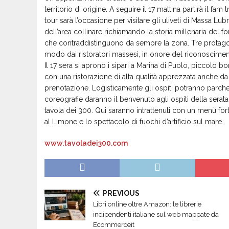
territorio di origine. A seguire il 17 mattina partirà il fam t
tour sarà l’occasione per visitare gli uliveti di Massa Lub
dell’area collinare richiamando la storia millenaria del f
che contraddistinguono da sempre la zona. Tre protagonis
modo dai ristoratori massesi, in onore del riconoscimen
Il 17 sera si aprono i sipari a Marina di Puolo, piccolo bo
con una ristorazione di alta qualità apprezzata anche da 
prenotazione. Logisticamente gli ospiti potranno parche
coreografie daranno il benvenuto agli ospiti della serata
tavola dei 300. Qui saranno intrattenuti con un menù fort
al Limone e lo spettacolo di fuochi d’artificio sul mare.
www.tavoladei300.com
PREVIOUS
Libri online oltre Amazon: le librerie
indipendenti italiane sul web mappate da
Ecommerceit