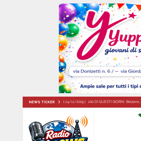
[ 24/11/2019 ]
100 DI QUESTI GIORNI. Bolzano, 
NEWS TICKER
QUESTI GIORNI
[ 06/08/2026 ]
Torna l’Aquilonia Jazz Fest: al 
IRPINIA