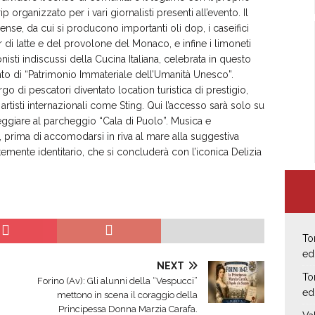
rip organizzato per i vari giornalisti presenti all’evento. Il
rense, da cui si producono importanti oli dop, i caseifici
or di latte e del provolone del Monaco, e infine i limoneti
ti indiscussi della Cucina Italiana, celebrata in questo
to di “Patrimonio Immateriale dell’Umanità Unesco”.
rgo di pescatori diventato location turistica di prestigio,
artisti internazionali come Sting. Qui l’accesso sarà solo su
ggiare al parcheggio “Cala di Puolo”. Musica e
, prima di accomodarsi in riva al mare alla suggestiva
emente identitario, che si concluderà con l’iconica Delizia
To
ed
NEXT
To
Forino (Av): Gli alunni della “Vespucci”
ed
mettono in scena il coraggio della
Principessa Donna Marzia Carafa.