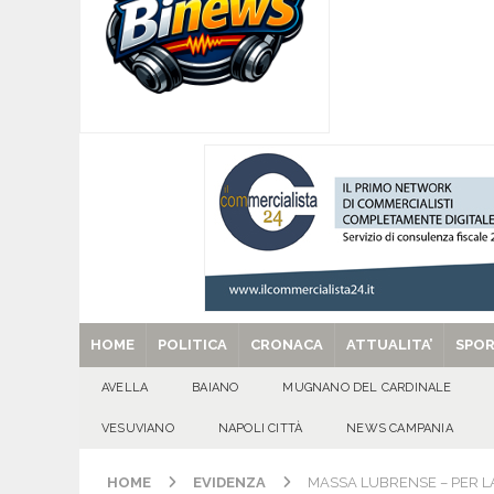
[ 06/08/2026 ]
Torna l’Aquilonia Jazz Fest: al 
[ 06/08/2026 ]
Valle dell’Irno: sfonda la porta 
l’intervento dei Carabinieri
CRONACA
[ 06/08/2026 ]
AVELLA. Fiocco rosa: è nata la 
[ 06/08/2026 ]
QUADRELLE. Caditoie, stop ai vo
EVIDENZA
[ 29/08/2025 ]
SANT’Oggi. Venerdì 29 agosto la 
HOME
POLITICA
CRONACA
ATTUALITA’
SPO
AVELLA
BAIANO
MUGNANO DEL CARDINALE
VESUVIANO
NAPOLI CITTÀ
NEWS CAMPANIA
HOME
EVIDENZA
MASSA LUBRENSE – PER LA 