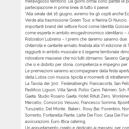
meraviglioso territorio. Da giorni ormai sono partite le p
partecipazione in prima linea di tutto il paese.
“Alla serata del 16 giugno, avremo tra gli ospiti anche E
Verde alla trasmissione Green Tour, e Nerina Di Nunzio
importanti brand del settore food come Identità Golose e
come esperta in ambito enogastronomico identitario – i
Ristoratori Lubrensi – I premi che daremo saranno due: P
chitarrista e cantante arrivato finalista alla VI edizione d
raggiunti in ambito musicale e il legame territoriale dim
ristoratore massese che noi tutti stimiamo: Saverio Garg
che si è distinto per storia, competenza e impegno per la
Le premiazioni saranno accompagnare dalla festa aperta 
della Lobra con musica, tipicità e momenti di intrattenimen
La Tavola dei 300: Federalberghi, Franciacorta, San Pel
Pastificio Liguori, Villa Sandi, Pollio Carni, Palmieri, Sch.
Gaeta, Studio Rosario Gaeta, Hotel Rifiuti Zero, Workline,
Marcello, Consorzio Vesuvio, Francesco Somma, Itpoint, Ad
Turuziello, Del Monte, Baker.i., Roxy Bar, Fiorentino,
Sorrento, Fontanella Piante, L’arte Dei Fiori, Casa Dei Fio
assicurazioni, Euro ittica catering.
Un appuntamento creato e dedicato ai massesi, per cond