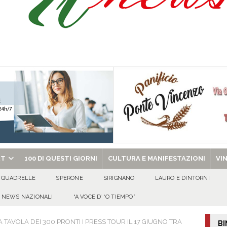
via la seconda edizione della rassegna diretta da Antonio Onorato
EVIDENZA
di casa per aggredire il compagno della ex – decisivo l’allarme anti-stalker e
piccola Eleonora D’Avanzo
100 DI QUESTI GIORNI
lontari: “Così aumentano i disagi”. L’intervento di Pasquale Capriglione
chiesa celebra il Martirio di san Giovanni Battista e santa Sabina
EVIDENZA
RT
100 DI QUESTI GIORNI
CULTURA E MANIFESTAZIONI
VI
QUADRELLE
SPERONE
SIRIGNANO
LAURO E DINTORNI
NEWS NAZIONALI
“A VOCE D’ ‘O TIEMPO”
TAVOLA DEI 300 PRONTI I PRESS TOUR IL 17 GIUGNO TRA
BI