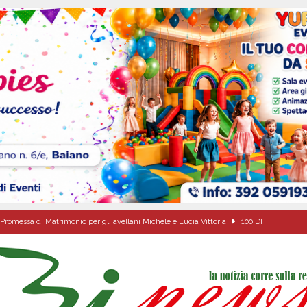
Promessa di Matrimonio per gli avellani Michele e Lucia Vittoria
100 DI
via la seconda edizione della rassegna diretta da Antonio Onorato
ALTA