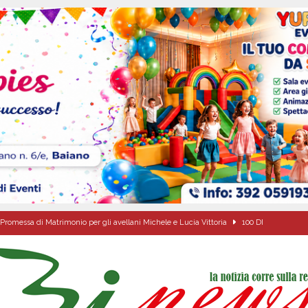
Promessa di Matrimonio per gli avellani Michele e Lucia Vittoria
100 DI
sei per me lo specchio e il porto” D’Amelio: “Gettiamo un seme d’impegno futuro