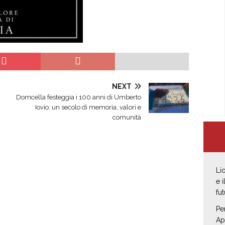
NEXT
Domcella festeggia i 100 anni di Umberto
Iovio: un secolo di memoria, valori e
comunità
Li
e 
fut
Pe
Ap