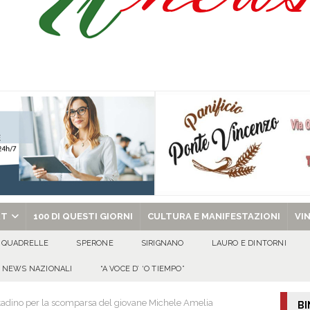
ant’Andrea — Appello per l’inclusione e la tutela delle tradizioni di Sirignano
dí, 7 Agosto 2026
ALMANACCO
Carla Miceli: gli auguri speciali della famiglia Colucci
100 DI QUESTI GIORNI
de che vive da oltre due secoli
ATTUALITA'
chiesa celebra il Martirio di san Giovanni Battista e santa Sabina
EVIDENZA
RT
100 DI QUESTI GIORNI
CULTURA E MANIFESTAZIONI
VI
QUADRELLE
SPERONE
SIRIGNANO
LAURO E DINTORNI
NEWS NAZIONALI
“A VOCE D’ ‘O TIEMPO”
ittadino per la scomparsa del giovane Michele Amelia
BI