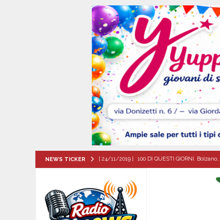
[ 24/11/2019 ]
100 DI QUESTI GIORNI. Bolzano, 
NEWS TICKER
QUESTI GIORNI
[ 07/08/2026 ]
Lioni, si presenta il libro “Tu 
per tante e tanti”
ALTA IRPINIA