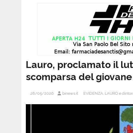
Lauro, proclamato il lut
scomparsa del giovane
28/05/2026
binews.it
EVIDENZA
,
LAURO e dintor