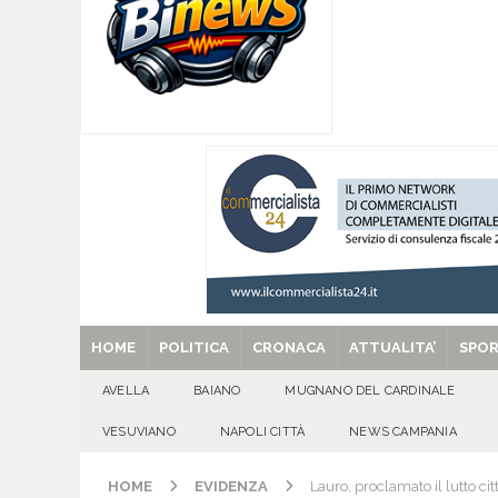
[ 07/08/2026 ]
Per la dignità del gonfalone di S
CULTURA E MANIFESTAZIONI
[ 07/08/2026 ]
ALMANACCO DEL GIORNO. Vener
[ 07/08/2026 ]
Baiano in festa per i 40 anni di 
[ 07/08/2026 ]
Santa Filomena: una storia di fe
[ 29/08/2025 ]
SANT’Oggi. Venerdì 29 agosto la 
HOME
POLITICA
CRONACA
ATTUALITA’
SPO
AVELLA
BAIANO
MUGNANO DEL CARDINALE
VESUVIANO
NAPOLI CITTÀ
NEWS CAMPANIA
HOME
EVIDENZA
Lauro, proclamato il lutto c