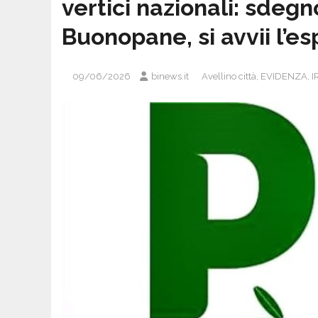
vertici nazionali: sdegn
Buonopane, si avvii l’e
09/06/2026
binews.it
Avellino città
,
EVIDENZA
,
I