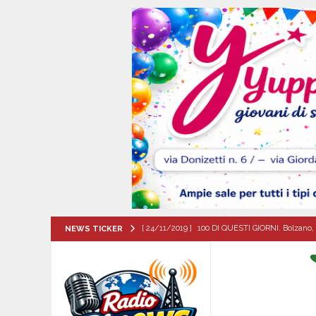
[ 24/11/2019 ]
100 DI QUESTI GIORNI. Bolzano, 
NEWS TICKER
QUESTI GIORNI
[ 07/08/2026 ]
Lioni, si presenta il libro “Tu 
per tante e tanti”
ALTA IRPINIA