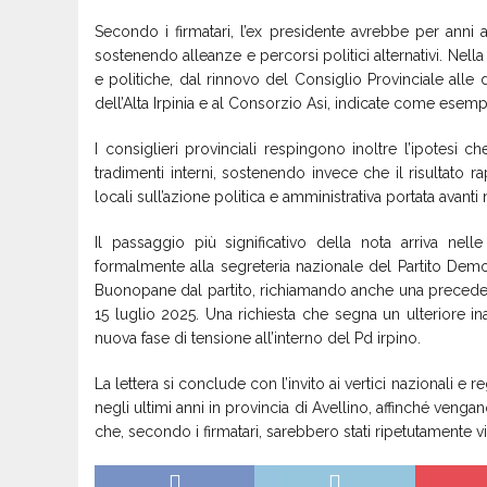
Secondo i firmatari, l’ex presidente avrebbe per anni as
sostenendo alleanze e percorsi politici alternativi. Nel
e politiche, dal rinnovo del Consiglio Provinciale alle 
dell’Alta Irpinia e al Consorzio Asi, indicate come esem
I consiglieri provinciali respingono inoltre l’ipotesi ch
tradimenti interni, sostenendo invece che il risultato r
locali sull’azione politica e amministrativa portata avant
Il passaggio più significativo della nota arriva nel
formalmente alla segreteria nazionale del Partito Democ
Buonopane dal partito, richiamando anche una preceden
15 luglio 2025. Una richiesta che segna un ulteriore i
nuova fase di tensione all’interno del Pd irpino.
La lettera si conclude con l’invito ai vertici nazionali e
negli ultimi anni in provincia di Avellino, affinché vengan
che, secondo i firmatari, sarebbero stati ripetutamente vio