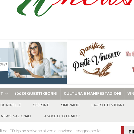
ant’Andrea — Appello per l’inclusione e la tutela delle tradizioni di Sirignano
dí, 7 Agosto 2026
ALMANACCO
Carla Miceli: gli auguri speciali della famiglia Colucci
100 DI QUESTI GIORNI
de che vive da oltre due secoli
ATTUALITA'
chiesa celebra il Martirio di san Giovanni Battista e santa Sabina
EVIDENZA
RT
100 DI QUESTI GIORNI
CULTURA E MANIFESTAZIONI
VI
QUADRELLE
SPERONE
SIRIGNANO
LAURO E DINTORNI
NEWS NAZIONALI
“A VOCE D’ ‘O TIEMPO”
ali del PD irpino scrivono ai vertici nazionali: sdegno per le
BI