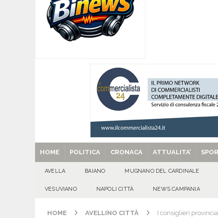
[ 07/08/2026 ]
Per la dignità del gonfalone di S
CULTURA E MANIFESTAZIONI
[ 07/08/2026 ]
ALMANACCO DEL GIORNO. Vener
[ 07/08/2026 ]
Baiano in festa per i 40 anni di 
[ 07/08/2026 ]
Santa Filomena: una storia di fe
[ 29/08/2025 ]
SANT’Oggi. Venerdì 29 agosto la 
HOME
POLITICA
CRONACA
ATTUALITA’
SPO
AVELLA
BAIANO
MUGNANO DEL CARDINALE
VESUVIANO
NAPOLI CITTÀ
NEWS CAMPANIA
HOME
AVELLINO CITTÀ
I consiglieri provinci