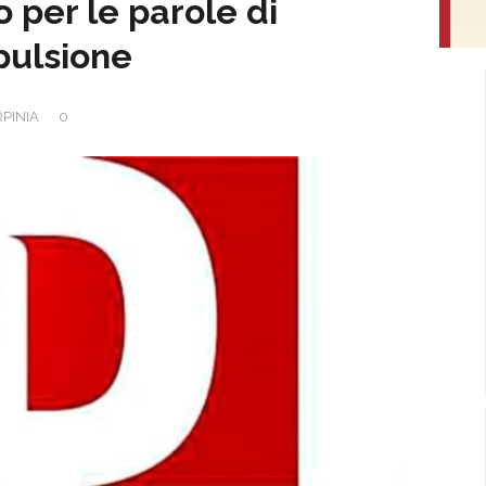
o per le parole di
spulsione
RPINIA
0