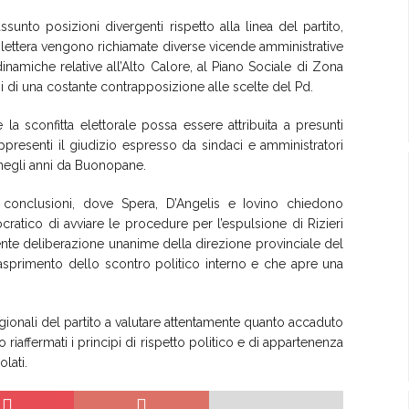
sunto posizioni divergenti rispetto alla linea del partito,
la lettera vengono richiamate diverse vicende amministrative
dinamiche relative all’Alto Calore, al Piano Sociale di Zona
pi di una costante contrapposizione alle scelte del Pd.
e la sconfitta elettorale possa essere attribuita a presunti
appresenti il giudizio espresso da sindaci e amministratori
i negli anni da Buonopane.
le conclusioni, dove Spera, D’Angelis e Iovino chiedono
ratico di avviare le procedure per l’espulsione di Rizieri
te deliberazione unanime della direzione provinciale del
nasprimento dello scontro politico interno e che apre una
 regionali del partito a valutare attentamente quanto accaduto
o riaffermati i principi di rispetto politico e di appartenenza
lati.