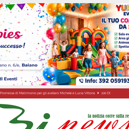
Promessa di Matrimonio per gli avellani Michele e Lucia Vittoria
100 DI
sei per me lo specchio e il porto” D’Amelio: “Gettiamo un seme d’impegno futuro