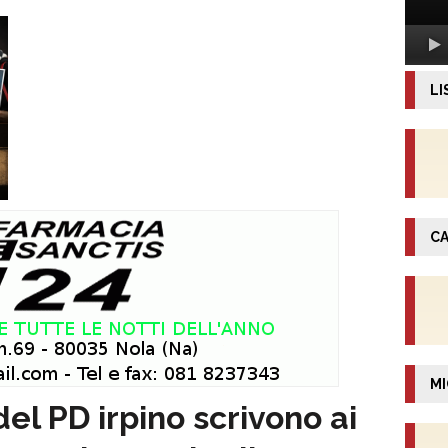
LI
CA
MI
 del PD irpino scrivono ai