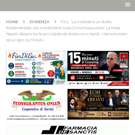
HOME
EVIDENZA
Fico: “La mobilità è un diritto
fondamentale, più investimenti sulla Circumvesuviana” La linea
Napoli–Baiano tra le più colpite da disservizi e ritardi: «Servono treni
sicuri ogni 15 minuti»