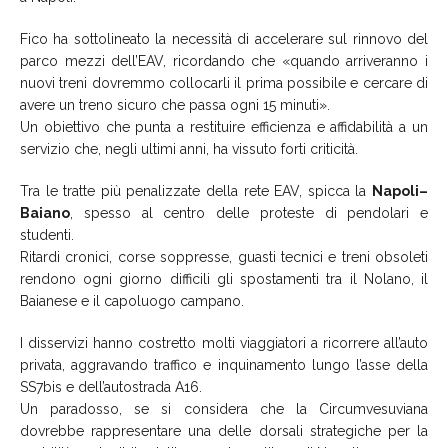
Fico ha sottolineato la necessità di accelerare sul rinnovo del
parco mezzi dell’EAV, ricordando che «quando arriveranno i
nuovi treni dovremmo collocarli il prima possibile e cercare di
avere un treno sicuro che passa ogni 15 minuti».
Un obiettivo che punta a restituire efficienza e affidabilità a un
servizio che, negli ultimi anni, ha vissuto forti criticità.
Tra le tratte più penalizzate della rete EAV, spicca la
Napoli–
Baiano
, spesso al centro delle proteste di pendolari e
studenti.
Ritardi cronici, corse soppresse, guasti tecnici e treni obsoleti
rendono ogni giorno difficili gli spostamenti tra il Nolano, il
Baianese e il capoluogo campano.
I disservizi hanno costretto molti viaggiatori a ricorrere all’auto
privata, aggravando traffico e inquinamento lungo l’asse della
SS7bis e dell’autostrada A16.
Un paradosso, se si considera che la Circumvesuviana
dovrebbe rappresentare una delle dorsali strategiche per la