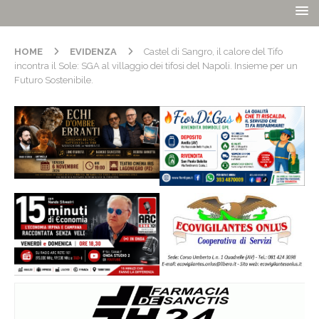
HOME
EVIDENZA
Castel di Sangro, il calore del Tifo
incontra il Sole: SGA al villaggio dei tifosi del Napoli. Insieme per un
Futuro Sostenibile.