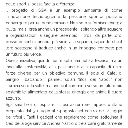
dello sport si possa fare la differenza.
Il progetto di SGA è un esempio lampante di come
l’innovazione tecnologica e la passione sportiva possano
convergere per un bene comune. Non solo si fornisce energia
pulita, ma si crea anche un precedente, ispirando altre squadre
e organizzazioni a seguire l’esempio. I tifosi, da parte loro,
possono sentirsi ancora più vicini alla squadra, sapendo che il
loro sostegno si traduce anche in un impegno concreto per
un futuro più verde.
Questa iniziativa, quindi, non è solo una notizia tecnica, ma un
inno alla sostenibilità, alla passione e alla capacità di unire
forze diverse per un obiettivo comune. Il sole di Catel di
Sangro , baciando i pannelli solari “tifosi del Napoli”, non
illumina solo la valle, ma anche il cammino verso un futuro più
sostenibile, alimentato dalla stessa energia che anima il cuore
azzurro.
Sga sarà lieta di ospitare i tifosi azzurri nell apposito stand
preparato dal 30 luglio al 14 agosto nel centro del villaggio
dei tifosi . Tanti i gadget che regaleremo come sottolinea il
Ceo della Sga service Andrea Nastro oltre a dare gratuitamente