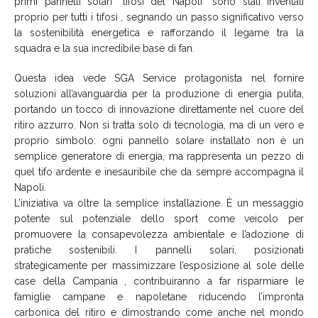
primi pannelli solari “tifosi del Napoli” sono stati inventati
proprio per tutti i tifosi , segnando un passo significativo verso
la sostenibilità energetica e rafforzando il legame tra la
squadra e la sua incredibile base di fan.
Questa idea vede SGA Service protagonista nel fornire
soluzioni all’avanguardia per la produzione di energia pulita,
portando un tocco di innovazione direttamente nel cuore del
ritiro azzurro. Non si tratta solo di tecnologia, ma di un vero e
proprio simbolo: ogni pannello solare installato non è un
semplice generatore di energia, ma rappresenta un pezzo di
quel tifo ardente e inesauribile che da sempre accompagna il
Napoli.
L’iniziativa va oltre la semplice installazione. È un messaggio
potente sul potenziale dello sport come veicolo per
promuovere la consapevolezza ambientale e l’adozione di
pratiche sostenibili. I pannelli solari, posizionati
strategicamente per massimizzare l’esposizione al sole delle
case della Campania , contribuiranno a far risparmiare le
famiglie campane e napoletane riducendo l’impronta
carbonica del ritiro e dimostrando come anche nel mondo