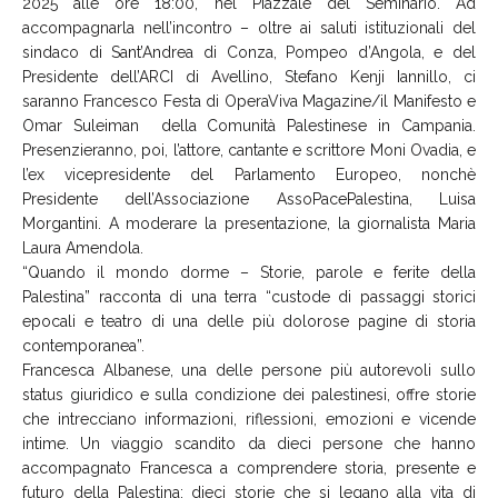
2025 alle ore 18:00, nel Piazzale del Seminario. Ad
accompagnarla nell’incontro – oltre ai saluti istituzionali del
sindaco di Sant’Andrea di Conza, Pompeo d’Angola, e del
Presidente dell’ARCI di Avellino, Stefano Kenji Iannillo, ci
saranno Francesco Festa di OperaViva Magazine/il Manifesto e
Omar Suleiman della Comunità Palestinese in Campania.
Presenzieranno, poi, l’attore, cantante e scrittore Moni Ovadia, e
l’ex vicepresidente del Parlamento Europeo, nonchè
Presidente dell’Associazione AssoPacePalestina, Luisa
Morgantini. A moderare la presentazione, la giornalista Maria
Laura Amendola.
“Quando il mondo dorme – Storie, parole e ferite della
Palestina” racconta di una terra “custode di passaggi storici
epocali e teatro di una delle più dolorose pagine di storia
contemporanea”.
Francesca Albanese, una delle persone più autorevoli sullo
status giuridico e sulla condizione dei palestinesi, offre storie
che intrecciano informazioni, riflessioni, emozioni e vicende
intime. Un viaggio scandito da dieci persone che hanno
accompagnato Francesca a comprendere storia, presente e
futuro della Palestina: dieci storie che si legano alla vita di