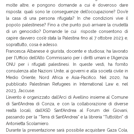
molte altre, e pongono domande a cui è doveroso dare
risposta: quali sono le conseguenze dell’occupazione? Dov’è
la casa di una persona rifugiata? In che condizioni vive il
popolo palestinese? Fino a che punto può arrivare la crudeltà
di un genocidio? Domande le cui risposte consentono di
capire davvero cos’è stata la Palestina fino al 7 ottobre 2023 e,
soprattutto, cosa è adesso.
Francesca Albanese è giurista, docente e studiosa; ha lavorato
per l’Ufficio dell’Alto Commissario per i diritti umani e l’Agenzia
ONU per i rifugiati palestinesi. In queste vesti, ha fornito
consulenza alle Nazioni Unite, ai governi e alla società civile in
Medio Oriente, Nord Africa e Asia-Pacifico. Nel 2020, ha
pubblicato Palestinian Refugees in International Law e, nel
2023, J’accuse.
L’evento è organizzato dall’Arci di Avellino insieme al Comune
di Sant’Andrea di Conza, e con la collaborazione di diverse
realtà locali, dall’ASD Sant’Andrea al Forum dei Giovani,
passando per la “Terra di Sant’Andrea” e la libreria “Tuttolibri” di
Antonietta Scolamiero.
Durante la presentazione sarà possibile acquistare Gaza Cola,