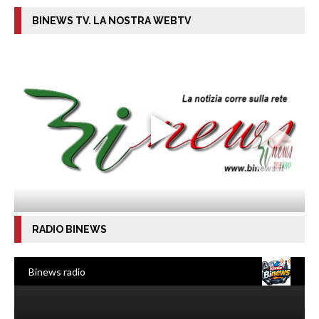
BINEWS TV. LA NOSTRA WEBTV
RADIO BINEWS