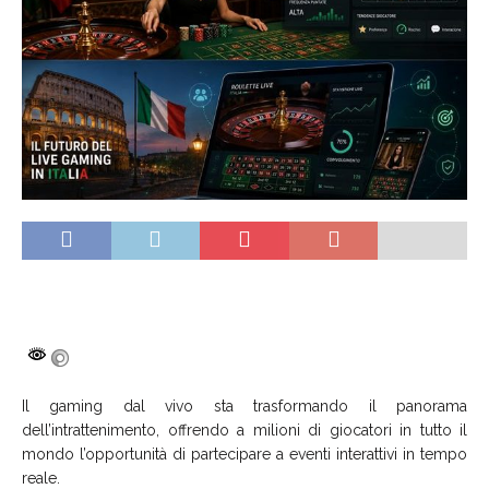
Il gaming dal vivo sta trasformando il panorama
dell’intrattenimento, offrendo a milioni di giocatori in tutto il
mondo l’opportunità di partecipare a eventi interattivi in tempo
reale.