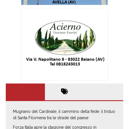
Mugnano del Cardinale, il cammino della fede: il triduo
di Santa Filomena tra le strade del paese
Forza Italia apre la stagione del congresso in