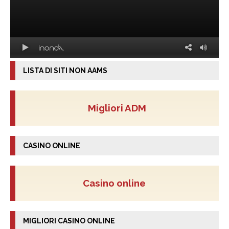
LISTA DI SITI NON AAMS
Migliori ADM
CASINO ONLINE
Casino online
MIGLIORI CASINO ONLINE