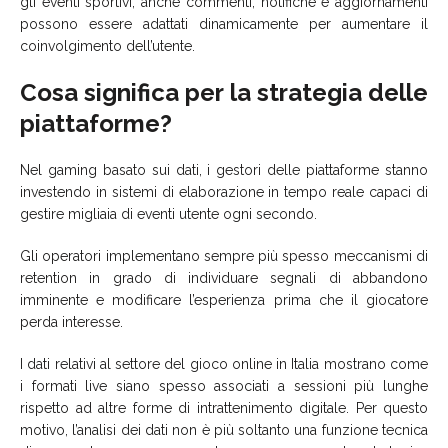
gli eventi sportivi, anche commenti, notifiche e aggiornamenti
possono essere adattati dinamicamente per aumentare il
coinvolgimento dell’utente.
Cosa significa per la strategia delle
piattaforme?
Nel gaming basato sui dati, i gestori delle piattaforme stanno
investendo in sistemi di elaborazione in tempo reale capaci di
gestire migliaia di eventi utente ogni secondo.
Gli operatori implementano sempre più spesso meccanismi di
retention in grado di individuare segnali di abbandono
imminente e modificare l’esperienza prima che il giocatore
perda interesse.
I dati relativi al settore del gioco online in Italia mostrano come
i formati live siano spesso associati a sessioni più lunghe
rispetto ad altre forme di intrattenimento digitale. Per questo
motivo, l’analisi dei dati non è più soltanto una funzione tecnica