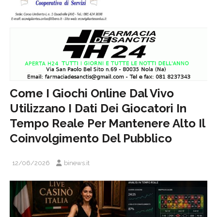
Come I Giochi Online Dal Vivo
Utilizzano I Dati Dei Giocatori In
Tempo Reale Per Mantenere Alto Il
Coinvolgimento Del Pubblico
12/06/2026
binews.it