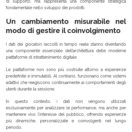
di supporto, ma rappresenta una componente strategica
fondamentale nello sviluppo dei prodotti.
Un cambiamento misurabile nel
modo di gestire il coinvolgimento
I dati dei giocatori raccolti in tempo reale stanno diventando
una componente essenziale dell’architettura delle moderne
piattaforme di intrattenimento digitale.
Le piattaforme non sono più costruite attorno a esperienze
predefinite e immutabili. Al contrario, funzionano come sistemi
adattivi che reagiscono continuamente ai comportamenti degli
utenti durante la sessione.
In questo contesto, i dati non vengono utilizzati
esclusivamente per analizzare le performance, ma anche per
mantenere vivo l’interesse del pubblico, offrendo esperienze
più dinamiche, personalizzate e coinvolgenti nel lungo
periodo.