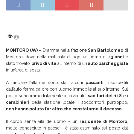
MONTORO (AV) –
Dramma nella frazione
San Bartolomeo
di
Montoro, dove nella mattinata di oggi un uomo di
43 anni
è
stato trovato
privo di vita
all’interno di un’
auto parcheggiata
in un’area di sosta.
A lanciare l’allarme sono stati alcuni
passanti
, insospettiti
dall’auto ferma da ore con l’uomo immobile al suo interno. Sul
posto sono immediatamente intervenuti i
sanitari del 118
e i
carabinieri
della stazione locale. I soccorritori, purtroppo,
non hanno potuto far altro che constatarne il decesso
.
Il corpo senza vita dell’uomo – un
residente di Montoro
,
molto conosciuto in paese – è stato esaminato sul posto dal