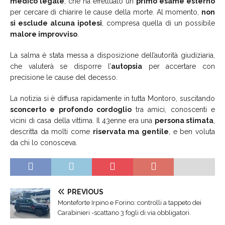
medico legale
, che ha effettuato un
primo esame esterno
per cercare di chiarire le cause della morte. Al momento,
non
si esclude alcuna ipotesi
, compresa quella di un possibile
malore improvviso
.
La salma è stata messa a disposizione dell’autorità giudiziaria,
che valuterà se disporre l’
autopsia
per accertare con
precisione le cause del decesso.
La notizia si è diffusa rapidamente in tutta Montoro, suscitando
sconcerto e profondo cordoglio
tra amici, conoscenti e
vicini di casa della vittima. Il 43enne era una
persona stimata
,
descritta da molti come
riservata ma gentile
, e ben voluta
da chi lo conosceva.
PREVIOUS
Monteforte Irpino e Forino: controlli a tappeto dei
Carabinieri -scattano 3 fogli di via obbligatori.