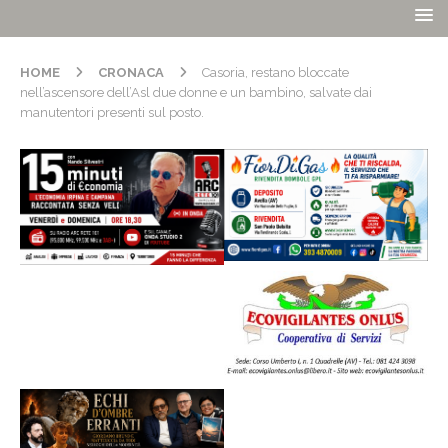
HOME
CRONACA
Casoria, restano bloccate
nell’ascensore dell’Asl due donne e un bambino, salvate dai
manutentori presenti sul posto.