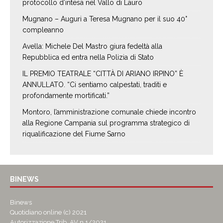
protocollo d’intesa nel Vallo di Lauro
Mugnano – Auguri a Teresa Mugnano per il suo 40°
compleanno
Avella: Michele Del Mastro giura fedeltà alla
Repubblica ed entra nella Polizia di Stato
IL PREMIO TEATRALE “CITTÀ DI ARIANO IRPINO” È
ANNULLATO. “Ci sentiamo calpestati, traditi e
profondamente mortificati.”
Montoro, l’amministrazione comunale chiede incontro
alla Regione Campania sul programma strategico di
riqualificazione del Fiume Sarno
BINEWS
Binews
Quotidiano online (c) 2021
Autorizzazione Trib. AV n.1/2021