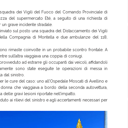
 squadra dei Vigili del Fuoco del Comando Provinciale di
tezza del supermercato Eté, a seguito di una richiesta di
 un grave incidente stradale.
a inviato sul posto una squadra del Distaccamento dei Vigili
i della Compagnia di Montella e due ambulanze del 118,
ono rimaste coinvolte in un probabile scontro frontale. A
tre sull’altra viaggiava una coppia di coniugi.
provveduto ad estrarre gli occupanti dai veicoli, affidandoli
ivamente sono state eseguite le operazioni di messa in
a dal sinistro.
i per le cure del caso: uno all’Ospedale Moscati di Avellino e
 la donna che viaggiava a bordo della seconda autovettura,
elle gravi lesioni riportate nell’impatto.
to ai rilievi del sinistro e agli accertamenti necessari per