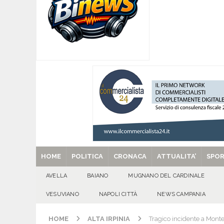
Gigli
CULTURA E MANIFESTAZIONI
[ 06/08/2026 ]
VALLESACCARDA, torna CumVivere
E MANIFESTAZIONI
[ 06/08/2026 ]
Torna l’Aquilonia Jazz Fest: al 
IRPINIA
[ 06/08/2026 ]
Torna l’Aquilonia Jazz Fest: al 
[ 29/08/2025 ]
SANT’Oggi. Venerdì 29 agosto la 
HOME
POLITICA
CRONACA
ATTUALITA’
SPO
AVELLA
BAIANO
MUGNANO DEL CARDINALE
VESUVIANO
NAPOLI CITTÀ
NEWS CAMPANIA
HOME
ALTA IRPINIA
Tragico incidente a Mon