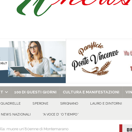
: la tavola come simbolo di condivisione, armonia e bellezza.
CULTURA
via la seconda edizione della rassegna diretta da Antonio Onorato
ALTA
via la seconda edizione della rassegna diretta da Antonio Onorato
EVIDENZA
chiesa celebra il Martirio di san Giovanni Battista e santa Sabina
EVIDENZA
RT
100 DI QUESTI GIORNI
CULTURA E MANIFESTAZIONI
VI
QUADRELLE
SPERONE
SIRIGNANO
LAURO E DINTORNI
NEWS NAZIONALI
“A VOCE D’ ‘O TIEMPO”
tella: muore un’80enne di Montemarano
BI