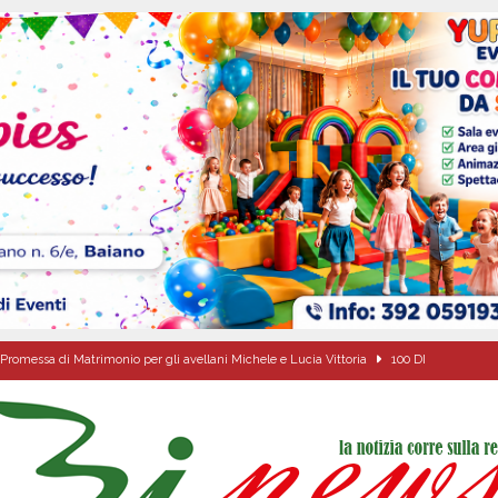
Promessa di Matrimonio per gli avellani Michele e Lucia Vittoria
100 DI
l dott. Domenico Amato, aveva 85 anni
AVELLA
sto Antoniano Bruscianese: al via il conto alla rovescia per la 151ª Festa dei