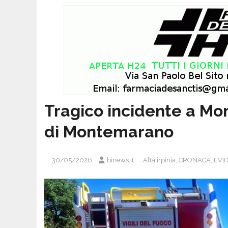
Tragico incidente a Mo
di Montemarano
30/05/2026
binews.it
Alta irpinia
,
CRONACA
,
EVI