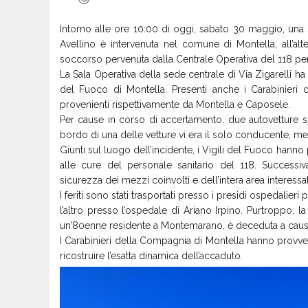
Intorno alle ore 10:00 di oggi, sabato 30 maggio, una
Avellino è intervenuta nel comune di Montella, all’al
soccorso pervenuta dalla Centrale Operativa del 118 per
La Sala Operativa della sede centrale di Via Zigarelli h
del Fuoco di Montella. Presenti anche i Carabinier
provenienti rispettivamente da Montella e Caposele.
Per cause in corso di accertamento, due autovetture s
bordo di una delle vetture vi era il solo conducente, men
Giunti sul luogo dell’incidente, i Vigili del Fuoco hanno 
alle cure del personale sanitario del 118. Success
sicurezza dei mezzi coinvolti e dell’intera area interessat
I feriti sono stati trasportati presso i presidi ospedalier
l’altro presso l’ospedale di Ariano Irpino. Purtroppo,
un’80enne residente a Montemarano, è deceduta a causa d
I Carabinieri della Compagnia di Montella hanno provvedu
ricostruire l’esatta dinamica dell’accaduto.