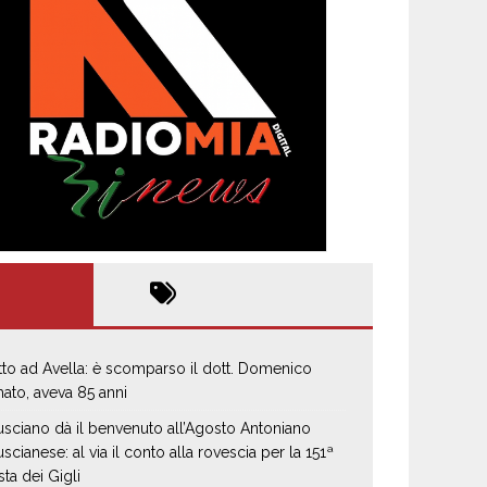
tto ad Avella: è scomparso il dott. Domenico
ato, aveva 85 anni
usciano dà il benvenuto all’Agosto Antoniano
uscianese: al via il conto alla rovescia per la 151ª
sta dei Gigli