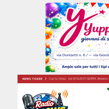
[ 24/11/2019 ]
100 DI QUESTI GIORNI. Bolzano, 
NEWS TICKER
QUESTI GIORNI
[ 06/08/2026 ]
Lutto ad Avella: è scomparso i
[ 06/08/2026 ]
Brusciano dà il benvenuto all’Ago