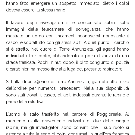
hanno fatto emergere un sospetto immediato: dietro i colpi
doveva esserci la stessa mano.
Il lavoro degli investigatori si è concentrato subito sulle
immagini delle telecamere di sorveglianza, che hanno
mostrato un uomo con lineamenti riconoscibili nonostante il
casco, e soprattutto con gli stessi abiti. A quel punto il cerchio
si è stretto. Nel cuore di Torre Annunziata, gli agenti hanno
individuato lo scooter, abbandonato a poca distanza da una
strada trafficata. Pochi minuti dopo, il blitz congiunto di polizia
e carabinieri ha messo fine alla fuga del presunto rapinatore.
Si tratta di un 49enne di Torre Annunziata, già noto alle forze
dell’ordine per numerosi precedenti. Nella sua disponibilità
sono stati trovati il casco, gli abiti indossati durante le rapine e
parte della refurtiva.
L’uomo è stato trasferito nel carcere di Poggioreale. Al
momento risulta gravemente indiziato di due delle cinque
rapine, ma gli investigatori sono convinti che il suo ruolo si
estenda a tutta la serie di colpi consumati in quell’ora frenetica