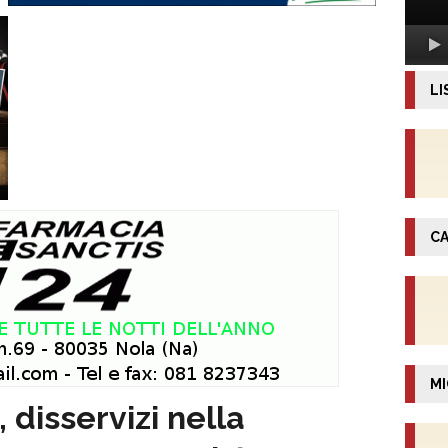
LI
CA
MI
disservizi nella