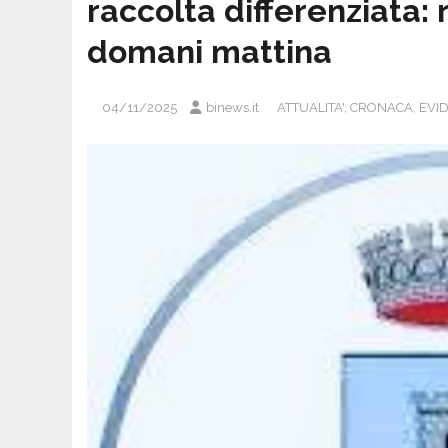
raccolta differenziata:
domani mattina
04/11/2025
binews.it
ATTUALITA'
,
CRONACA
,
EVI