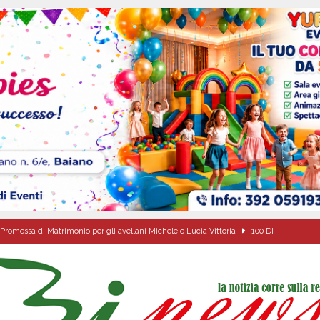
Promessa di Matrimonio per gli avellani Michele e Lucia Vittoria
100 DI
A6, Salvatore Alaia passa al contrattacco: «I cittadini facciano valere i propri