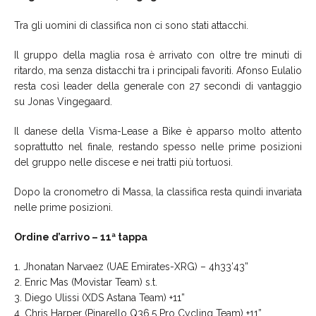
Tra gli uomini di classifica non ci sono stati attacchi.
Il gruppo della maglia rosa è arrivato con oltre tre minuti di
ritardo, ma senza distacchi tra i principali favoriti. Afonso Eulalio
resta così leader della generale con 27 secondi di vantaggio
su Jonas Vingegaard.
Il danese della Visma-Lease a Bike è apparso molto attento
soprattutto nel finale, restando spesso nelle prime posizioni
del gruppo nelle discese e nei tratti più tortuosi.
Dopo la cronometro di Massa, la classifica resta quindi invariata
nelle prime posizioni.
Ordine d’arrivo – 11ª tappa
1. Jhonatan Narvaez (UAE Emirates-XRG) – 4h33’43”
2. Enric Mas (Movistar Team) s.t.
3. Diego Ulissi (XDS Astana Team) +11”
4. Chris Harper (Pinarello Q36.5 Pro Cycling Team) +11”