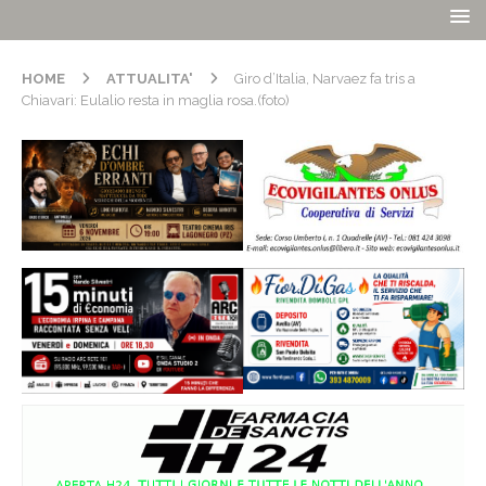
HOME
ATTUALITA'
Giro d’Italia, Narvaez fa tris a
Chiavari: Eulalio resta in maglia rosa.(foto)