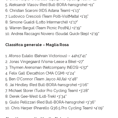
5. Aleksandr Vlasov (Red Bull-BORA-hansgrohe) +11”
6. Christian Scaroni (XDS Astana Team) +1’13”
7. Ludovico Crescioli (Team Polti-VisitMalta) +1’15”
8. Simone Gualdi (Lotto Intermarché) +2’17”
9. Warren Barguil (Team Picnic PostNL) +2’19”
10. Andrea Raccagni Noviero (Soudal Quick-Step) +2’19”
Classifica generale – Maglia Rosa
1. Afonso Eulalio (Bahrain Victorious) – 44h17’41”
2. Jonas Vingegaard (Visma-Lease a Bike) +27”
3. Thymen Arensman (Netcompany INEOS) +1’57”
4. Felix Gall (Decathlon CMA CGM) +2’24”
5. Ben O’Connor (Team Jayco AlUla) +2’48”
6. Jai Hindley (Red Bull-BORA-hansgrohe) +3’06”
7. Michael Storer (Tudor Pro Cycling Team) +3’28”
8. Derek Gee-West (Lidl-Trek) +3’34”
9. Giulio Pellizzari (Red Bull-BORA-hansgrohe) +3’36”
10. Chris Harper (Pinarello Q36.5 Pro Cycling Team) +4’09”