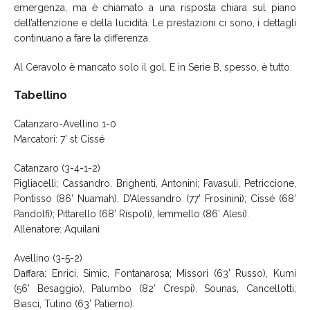
emergenza, ma è chiamato a una risposta chiara sul piano
dell’attenzione e della lucidità. Le prestazioni ci sono, i dettagli
continuano a fare la differenza.
Al Ceravolo è mancato solo il gol. E in Serie B, spesso, è tutto.
Tabellino
Catanzaro-Avellino 1-0
Marcatori: 7’ st Cissé
Catanzaro (3-4-1-2)
Pigliacelli; Cassandro, Brighenti, Antonini; Favasuli, Petriccione,
Pontisso (86’ Nuamah), D’Alessandro (77’ Frosinini); Cissé (68’
Pandolfi); Pittarello (68’ Rispoli), Iemmello (86’ Alesi).
Allenatore: Aquilani
Avellino (3-5-2)
Daffara; Enrici, Simic, Fontanarosa; Missori (63’ Russo), Kumi
(56’ Besaggio), Palumbo (82’ Crespi), Sounas, Cancellotti;
Biasci, Tutino (63’ Patierno).