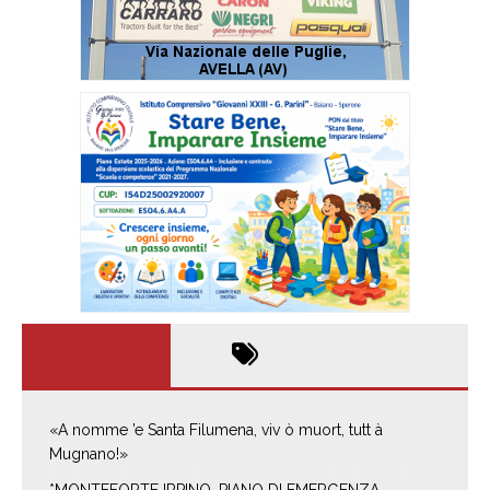
«A nomme ’e Santa Filumena, viv ò muort, tutt à
Mugnano!»