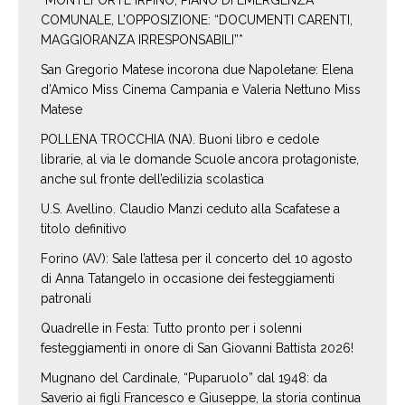
*MONTEFORTE IRPINO, PIANO DI EMERGENZA
COMUNALE, L’OPPOSIZIONE: “DOCUMENTI CARENTI,
MAGGIORANZA IRRESPONSABILI”*
San Gregorio Matese incorona due Napoletane: Elena
d’Amico Miss Cinema Campania e Valeria Nettuno Miss
Matese
POLLENA TROCCHIA (NA). Buoni libro e cedole
librarie, al via le domande Scuole ancora protagoniste,
anche sul fronte dell’edilizia scolastica
U.S. Avellino. Claudio Manzi ceduto alla Scafatese a
titolo definitivo
Forino (AV): Sale l’attesa per il concerto del 10 agosto
di Anna Tatangelo in occasione dei festeggiamenti
patronali
Quadrelle in Festa: Tutto pronto per i solenni
festeggiamenti in onore di San Giovanni Battista 2026!
Mugnano del Cardinale, “Puparuolo” dal 1948: da
Saverio ai figli Francesco e Giuseppe, la storia continua