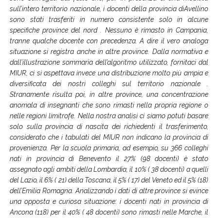
sull’intero territorio nazionale, i docenti della provincia diAvellino
sono stati trasferiti in numero consistente solo in alcune
specifiche province del nord . Nessuno è rimasto in Campania,
tranne qualche docente con precedenza. A dire il vero analoga
situazione si registra anche in altre province. Dalla normativa e
dall’illustrazione sommaria dell’algoritmo utilizzato, fornitaci dal
MIUR, ci si aspettava invece una distribuzione molto più ampia e
diversificata dei nostri colleghi sul territorio nazionale .
Stranamente risulta poi, in altre province, una concentrazione
anomala di insegnanti che sono rimasti nella propria regione o
nelle regioni limitrofe. Nella nostra analisi ci siamo potuti basare
solo sulla provincia di nascita dei richiedenti il trasferimento,
considerato che i tabulati del MIUR non indicano la provincia di
provenienza. Per la scuola primaria, ad esempio, su 366 colleghi
nati in provincia di Benevento il 27% (98 docenti) è stato
assegnato agli ambiti della Lombardia, il 10% ( 38 docenti) a quelli
del Lazio, il 6% ( 21) della Toscana, il 5% ( 17) del Veneto ed il 5% (18)
dell’Emilia Romagna. Analizzando i dati di altre province si evince
una opposta e curiosa situazione: i docenti nati in provincia di
Ancona (118) per il 40% ( 48 docenti) sono rimasti nelle Marche, il