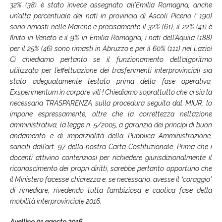
32% (38) è stato invece assegnato all’Emilia Romagna; anche
un’alta percentuale dei nati in provincia di Ascoli Piceno ( 190)
sono rimasti nelle Marche e precisamente il 32% (61), il 22% (41) è
finito in Veneto e il 9% in Emilia Romagna; i nati dell’Aquila (188)
per il 25% (46) sono rimasti in Abruzzo e per il 60% (111) nel Lazio!
Ci chiediamo pertanto se il funzionamento dell’algoritmo
utilizzato per l’effettuazione dei trasferimenti interprovinciali sia
stato adeguatamente testato prima della fase operativa.
Exsperimentum in corpore vili ! Chiediamo soprattutto che ci sia la
necessaria TRASPARENZA sulla procedura seguita dal MIUR: lo
impone espressamente, oltre che la correttezza nell’azione
amministrativa, la legge n. 5/2005, a garanzia dei principi di buon
andamento e di imparzialità della Pubblica Amministrazione,
sanciti dall’art. 97 della nostra Carta Costituzionale. Prima che i
docenti attivino contenziosi per richiedere giurisdizionalmente il
riconoscimento dei propri diritti, sarebbe pertanto opportuno che
il Ministero facesse chiarezza e, se necessario, avesse il “coraggio”
di rimediare, rivedendo tutta l’ambiziosa e caotica fase della
mobilità interprovinciale 2016.