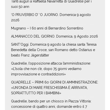
Tanti auguri a Raffaella Navarretta di Quadrelle per i
suoi 50 ann
‘O PRUVERBIO D’ ‘O JUORNO. Domenica 9 agosto
2026
Mugnano – I 60 anni di Bernardino Sorrentino
ALMANACCO DEL GIORNO. Domenica, 9 Agosto 2026
SANT’Oggi. Domenica 9 agosto la chiesa santa Teresa
Benedetta della Croce, san Romano detto Ostiarius e
beato Franz Jägerstätter
Quadrelle, l’opposizione attacca l’amministrazione:
«L’Isola che non c’è, dopo 75 giorni vediamo
improvvisazione e contraddizioni»
QUADRELLE – PRIMI 60 GIORNI DI AMMINISTRAZIONE:
«UN’ONDA DI MARE FRESCHISSIMA È ARRIVATA,
SOPRATTUTTO PER I BAMBINI»
Quadrelle, bando per un chiosco in Piazza Vittoria:
concessione di quattro anni, domande entro il 7