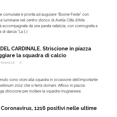
ne comunale è pronta ad augurare “Buone Feste” con
e luminarie nel centro storico di Avella Città d’Arte.
à accompagnata da una parata natalizia, con scenografia a
a di danza “La
[…]
L CARDINALE. Striscione in piazza
ggiare la squadra di calcio
binews.it
0
tenuto sono vicini alla squadra in occasione dell’importante
bellinum 2012 che si terrà domani. Affisso in piazza
ga striscione per incitare la squadra mugnanese.
Coronavirus, 1216 positivi nelle ultime