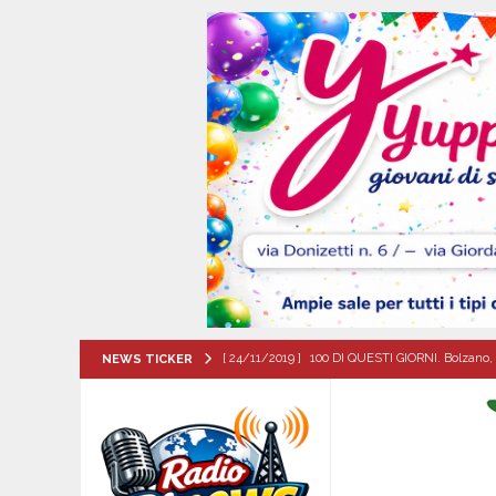
[ 24/11/2019 ]
100 DI QUESTI GIORNI. Bolzano, 
NEWS TICKER
QUESTI GIORNI
[ 07/08/2026 ]
Montoro (AV): Ruba circa 130mil
[ 07/08/2026 ]
Lioni, si presenta il libro “Tu 