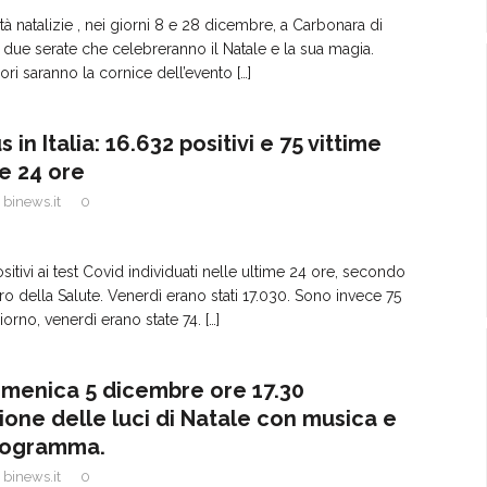
ità natalizie , nei giorni 8 e 28 dicembre, a Carbonara di
o due serate che celebreranno il Natale e la sua magia.
lori saranno la cornice dell’evento
[…]
 in Italia: 16.632 positivi e 75 vittime
me 24 ore
binews.it
0
itivi ai test Covid individuati nelle ultime 24 ore, secondo
ero della Salute. Venerdì erano stati 17.030. Sono invece 75
giorno, venerdì erano state 74.
[…]
menica 5 dicembre ore 17.30
ione delle luci di Natale con musica e
programma.
binews.it
0