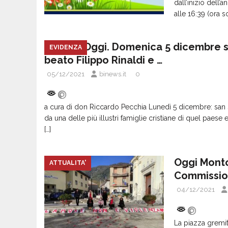
dall’inizio dell
alle 16:39 (ora s
SANT’Oggi. Domenica 5 dicembre si
EVIDENZA
beato Filippo Rinaldi e …
05/12/2021
binews.it
0
a cura di don Riccardo Pecchia Lunedì 5 dicembre: san 
da una delle più illustri famiglie cristiane di quel paes
[…]
Oggi Montor
ATTUALITA'
Commission
04/12/2021
La piazza gremit