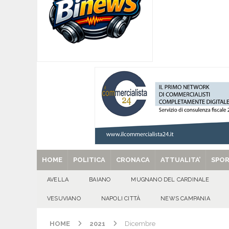
per tante e tanti”
ALTA IRPINIA
[ 07/08/2026 ]
Per la dignità del gonfalone di S
CULTURA E MANIFESTAZIONI
[ 07/08/2026 ]
ALMANACCO DEL GIORNO. Vener
[ 07/08/2026 ]
Baiano in festa per i 40 anni di 
[ 29/08/2025 ]
SANT’Oggi. Venerdì 29 agosto la 
HOME
POLITICA
CRONACA
ATTUALITA’
SPO
AVELLA
BAIANO
MUGNANO DEL CARDINALE
VESUVIANO
NAPOLI CITTÀ
NEWS CAMPANIA
HOME
2021
Dicembre