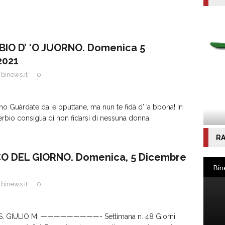
BIO D’ ‘O JUORNO. Domenica 5
2021
binews.it
0
ino Guàrdate da ’e pputtane, ma nun te fidà d’ ’a bbona! In
erbio consiglia di non fidarsi di nessuna donna.
RA
 DEL GIORNO. Domenica, 5 Dicembre
binews.it
0
 S. GIULIO M. —————————- Settimana n. 48 Giorni