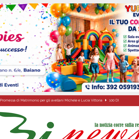
Promessa di Matrimonio per gli avellani Michele e Lucia Vittoria
100 DI
a di energia elettrica – i Carabinieri denunciano un 65enne
EVIDENZA
sei per me lo specchio e il porto” D’Amelio: “Gettiamo un seme d’impegno futuro