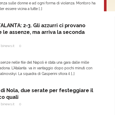
lenza sulle donne e ad ogni forma di violenza. Montoro ha
ler essere vicina a tutte
[…]
ALANTA: 2-3. Gli azzurri ci provano
 le assenze, ma arriva la seconda
binews.it
0
senze nelle file del Napoli è stata una gara dalle mille
adona. L’Atalanta va in vantaggio dopo pochi minuti con
alinovskyi. La squadra di Gasperini sfiora il
[…]
di Nola, due serate per festeggiare il
co quali
binews.it
0