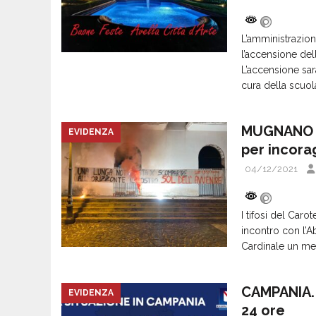
L’amministrazio
l’accensione dell
L’accensione sar
cura della scuol
MUGNANO DE
EVIDENZA
per incora
04/12/2021
I tifosi del Caro
incontro con l’A
Cardinale un me
CAMPANIA. 
EVIDENZA
24 ore