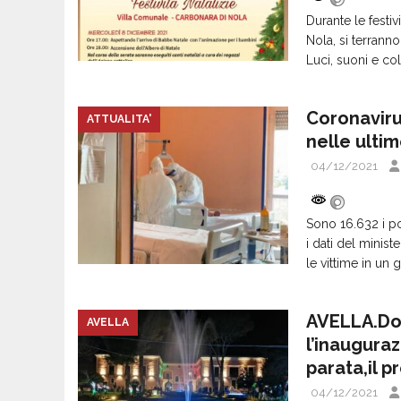
Durante le festiv
Nola, si terrann
Luci, suoni e co
Coronavirus
ATTUALITA'
nelle ulti
04/12/2021
Sono 16.632 i pos
i dati del minist
le vittime in un 
AVELLA.Do
AVELLA
l’inauguraz
parata,il 
04/12/2021