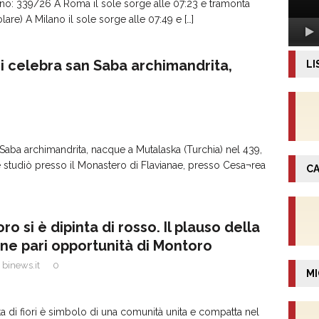
’anno: 339/26 A Roma il sole sorge alle 07:23 e tramonta
olare) A Milano il sole sorge alle 07:49 e
[…]
 celebra san Saba archimandrita,
LI
Saba archimandrita, nacque a Mutalaska (Turchia) nel 439,
e e studiò presso il Monastero di Flavianae, presso Cesa¬rea
CA
o si è dipinta di rosso. Il plauso della
e pari opportunità di Montoro
binews.it
0
MI
a di fiori è simbolo di una comunità unita e compatta nel