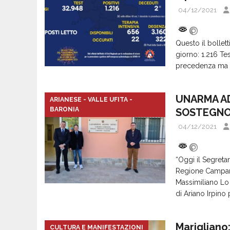
04/12/2021
Questo il bolletti
giorno: 1.216 Tes
precedenza ma re
UNARMA AD
ARIANESE - VALLE UFITA -
BARONIA
SOSTEGN
04/12/2021
“Oggi il Segreta
Regione Campania
Massimiliano Lo
di Ariano Irpino
Marigliano
CULTURA E MANIFESTAZIONI