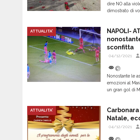
dire NO alla vio
dimostrato di vo
NAPOLI- AT
ATTUALITA'
nonostante
sconfitta
04/12/2021
Nonostante le as
emozioni al Mar
un gran gol di M
Carbonara 
ATTUALITA'
Natale, ec
04/12/2021