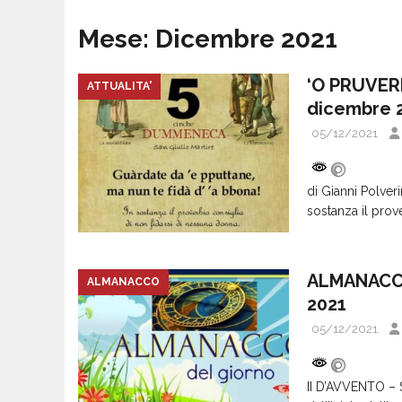
Mese:
Dicembre 2021
‘O PRUVER
ATTUALITA'
dicembre 
05/12/2021
di Gianni Polver
sostanza il prov
ALMANACCO
ALMANACCO
2021
05/12/2021
II D’AVVENTO –