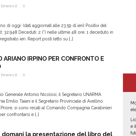
binews.it
0
no di oggi: (dati aggiornati alle 23.59 di ieri) Positivi del
t: 32.948 Deceduti: 2 (*) nelle ultime 48 ore. 1 deceduto in
gistrato ieri. Report posti letto su
[…]
 ARIANO IRPINO PER CONFRONTO E
O
binews.it
0
rio Generale Antonio Nicolosi, il Segretario UNARMA
 Emilio Taiani e il Segretario Provinciale di Avellino
Mo
 Priore, si sono recati al Comando Compagnia Carabinieri
el
 per confrontarsi e
[…]
Li
e 
fut
: domani la presentazione del libro del