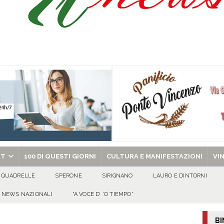
ant’Andrea — Appello per l’inclusione e la tutela delle tradizioni di Sirignano
dí, 7 Agosto 2026
ALMANACCO
Carla Miceli: gli auguri speciali della famiglia Colucci
100 DI QUESTI GIORNI
chiesa celebra il Martirio di san Giovanni Battista e santa Sabina
EVIDENZA
RT
100 DI QUESTI GIORNI
CULTURA E MANIFESTAZIONI
VI
QUADRELLE
SPERONE
SIRIGNANO
LAURO E DINTORNI
NEWS NAZIONALI
“A VOCE D’ ‘O TIEMPO”
BI