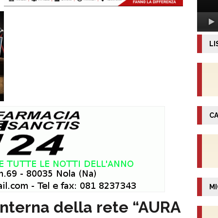
LI
CA
MI
nterna della rete “AURA