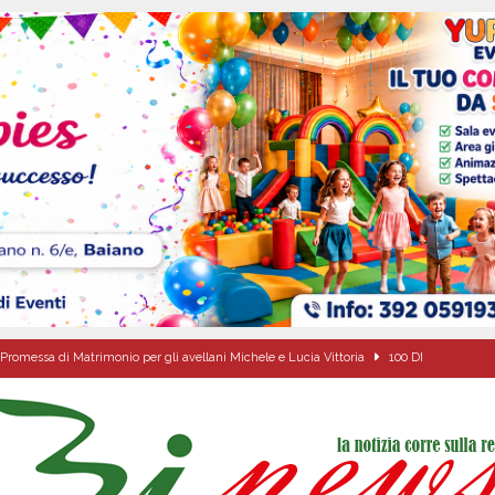
Promessa di Matrimonio per gli avellani Michele e Lucia Vittoria
100 DI
ta del nuovo “Giglio“ di grano.
ALTA IRPINIA
a Carmine Colucci, il 60enne morto tragicamente nel giorno della festa di