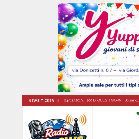
[ 24/11/2019 ]
100 DI QUESTI GIORNI. Bolzano, 
NEWS TICKER
QUESTI GIORNI
[ 09/08/2026 ]
Flumeri, ieri 8 agosto ’26 l’alza
[ 09/08/2026 ]
MUGNANO DEL CARDINALE. Chi er