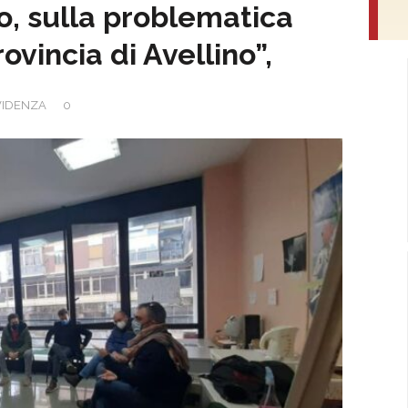
ro, sulla problematica
rovincia di Avellino”,
VIDENZA
0