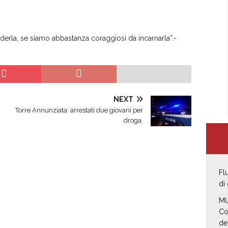
erla, se siamo abbastanza coraggiosi da incarnarla”.-
NEXT
Torre Annunziata: arrestati due giovani per
droga.
Fl
di
MU
Co
de