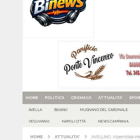
Santa Filomena
CRONACA
[ 09/08/2026 ]
Baiano, smarrito un Chihuahua: l
[ 09/08/2026 ]
Festa della Mozzarella di Bufala
CASERTANA
[ 09/08/2026 ]
Mugnano del Cardinale, tragedi
ATTUALITA'
[ 29/08/2025 ]
SANT’Oggi. Venerdì 29 agosto la 
HOME
POLITICA
CRONACA
ATTUALITA’
SPO
AVELLA
BAIANO
MUGNANO DEL CARDINALE
VESUVIANO
NAPOLI CITTÀ
NEWS CAMPANIA
HOME
ATTUALITA'
AVELLINO. Assemblea inter