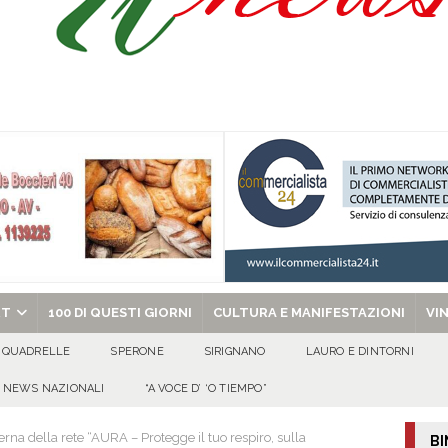
’appello per ritrovarlo
ATTUALITA'
 a Cancello ed Arnone: filiera bufalina solida ed in crescita continua
AREA
a nel giorno di Santa Filomena: muore il 60enne Carmine Colucci
chiesa celebra il Martirio di san Giovanni Battista e santa Sabina
EVIDENZA
RT
100 DI QUESTI GIORNI
CULTURA E MANIFESTAZIONI
VI
QUADRELLE
SPERONE
SIRIGNANO
LAURO E DINTORNI
NEWS NAZIONALI
“A VOCE D’ ‘O TIEMPO”
na della rete “AURA – Protegge il tuo respiro, sulla
BI