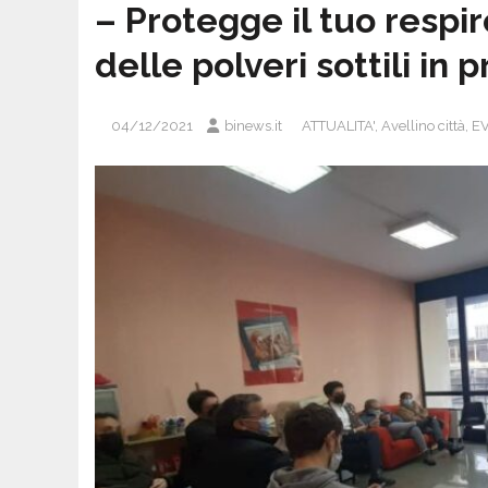
– Protegge il tuo respi
delle polveri sottili in p
04/12/2021
binews.it
ATTUALITA'
,
Avellino città
,
E