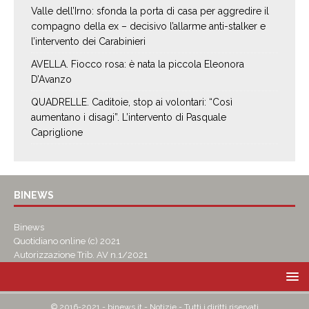
Valle dell’Irno: sfonda la porta di casa per aggredire il
compagno della ex – decisivo l’allarme anti-stalker e
l’intervento dei Carabinieri
AVELLA. Fiocco rosa: è nata la piccola Eleonora
D’Avanzo
QUADRELLE. Caditoie, stop ai volontari: “Così
aumentano i disagi”. L’intervento di Pasquale
Capriglione
BINEWS
Binews
Quotidiano online (c) 2021
Autorizzazione Trib. AV n.1/2021
© 2016-2021 - binews.it - Notizie - Tutti i diritti riservati