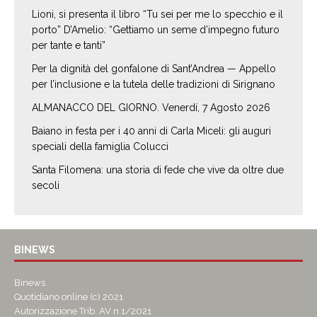
Lioni, si presenta il libro “Tu sei per me lo specchio e il
porto” D’Amelio: “Gettiamo un seme d’impegno futuro
per tante e tanti”
Per la dignità del gonfalone di Sant’Andrea — Appello
per l’inclusione e la tutela delle tradizioni di Sirignano
ALMANACCO DEL GIORNO. Venerdí, 7 Agosto 2026
Baiano in festa per i 40 anni di Carla Miceli: gli auguri
speciali della famiglia Colucci
Santa Filomena: una storia di fede che vive da oltre due
secoli
BINEWS
Binews
Quotidiano online (c) 2021
Autorizzazione Trib. AV n.1/2021