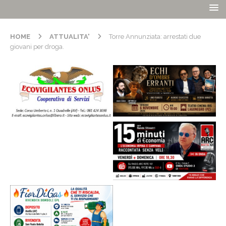
HOME
ATTUALITA'
Torre Annunziata: arrestati due
giovani per droga.