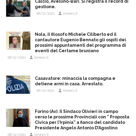
Calcio, Avellino-Bari. Si registra il record di
gestione.
06/12/2021
binews.it
Nola, il filosofo Michele Ciliberto ed il
cantautore Eugenio Bennato gli ospiti dei
prossimi appuntamenti del programma di
eventi del Certame bruniano
06/12/2021
binews.it
Casavatore: minaccia la compagna e
detiene armi in casa. Arrestato.
06/12/2021
binews.it
Forino (Av). Il Sindaco Olivieri in campo
verso le prossime Provinciali con ” Proposta
Civica per l’Irpinia” a fianco del candidato
Presidente Angelo Antonio D’Agostino
06/12/2021
binews.it