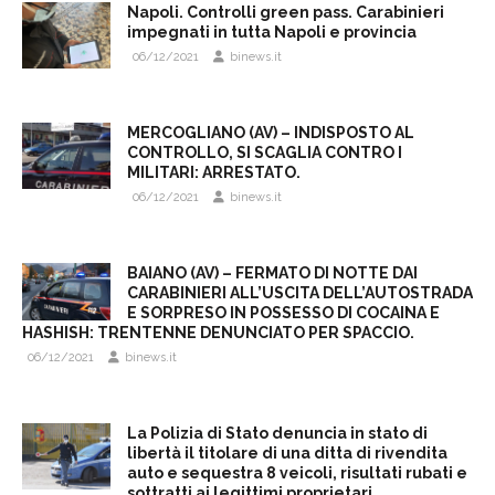
Napoli. Controlli green pass. Carabinieri
impegnati in tutta Napoli e provincia
06/12/2021
binews.it
MERCOGLIANO (AV) – INDISPOSTO AL
CONTROLLO, SI SCAGLIA CONTRO I
MILITARI: ARRESTATO.
06/12/2021
binews.it
BAIANO (AV) – FERMATO DI NOTTE DAI
CARABINIERI ALL’USCITA DELL’AUTOSTRADA
E SORPRESO IN POSSESSO DI COCAINA E
HASHISH: TRENTENNE DENUNCIATO PER SPACCIO.
06/12/2021
binews.it
La Polizia di Stato denuncia in stato di
libertà il titolare di una ditta di rivendita
auto e sequestra 8 veicoli, risultati rubati e
sottratti ai legittimi proprietari