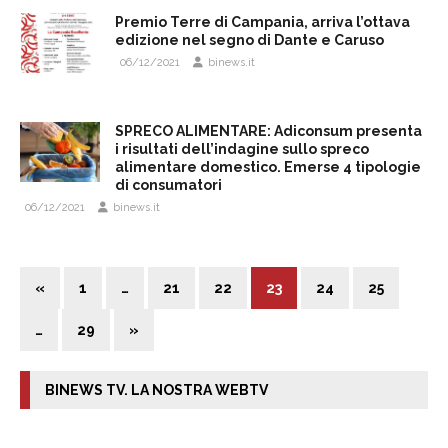
Premio Terre di Campania, arriva l’ottava
edizione nel segno di Dante e Caruso
06/12/2021
binews.it
SPRECO ALIMENTARE: Adiconsum presenta
i risultati dell’indagine sullo spreco
alimentare domestico. Emerse 4 tipologie
di consumatori
06/12/2021
binews.it
«
1
…
21
22
23
24
25
…
29
»
BINEWS TV. LA NOSTRA WEBTV