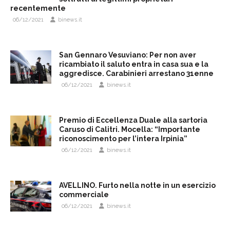
recentemente
06/12/2021
binews.it
San Gennaro Vesuviano: Per non aver
ricambiato il saluto entra in casa sua e la
aggredisce. Carabinieri arrestano 31enne
06/12/2021
binews.it
Premio di Eccellenza Duale alla sartoria
Caruso di Calitri. Mocella: “Importante
riconoscimento per l’intera Irpinia”
06/12/2021
binews.it
AVELLINO. Furto nella notte in un esercizio
commerciale
06/12/2021
binews.it