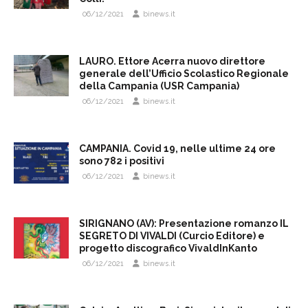
06/12/2021
binews.it
LAURO. Ettore Acerra nuovo direttore
generale dell’Ufficio Scolastico Regionale
della Campania (USR Campania)
06/12/2021
binews.it
CAMPANIA. Covid 19, nelle ultime 24 ore
sono 782 i positivi
06/12/2021
binews.it
SIRIGNANO (AV): Presentazione romanzo IL
SEGRETO DI VIVALDI (Curcio Editore) e
progetto discografico VivaldInKanto
06/12/2021
binews.it