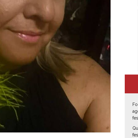
Fo
ag
fe
Qu
fe