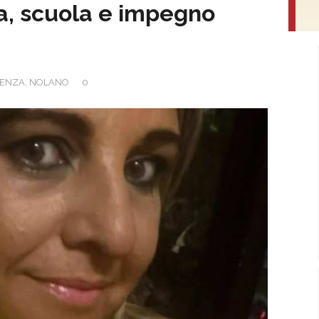
ita, scuola e impegno
DENZA
,
NOLANO
0