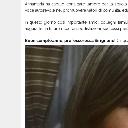
Annamaria ha saputo coniugare l’amore per la scuola 
voce autorevole nel promuovere valori di comunità, edu
In questo giorno così importante, amici, colleghi, famili
augurarle un futuro ricco di soddisfazioni, successi pers
Buon compleanno, professoressa Sirignano!
Cinqua