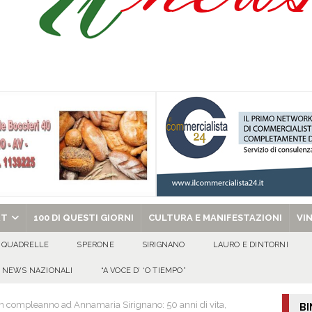
 per i solenni festeggiamenti in onore di San Giovanni Battista 2026!
o” dal 1948: da Saverio ai figli Francesco e Giuseppe, la storia continua
ra della stagione 2026/27
ATTUALITA'
di Antonio Napolitano
AVELLA
chiesa celebra il Martirio di san Giovanni Battista e santa Sabina
EVIDENZA
RT
100 DI QUESTI GIORNI
CULTURA E MANIFESTAZIONI
VI
QUADRELLE
SPERONE
SIRIGNANO
LAURO E DINTORNI
NEWS NAZIONALI
“A VOCE D’ ‘O TIEMPO”
 compleanno ad Annamaria Sirignano: 50 anni di vita,
BI