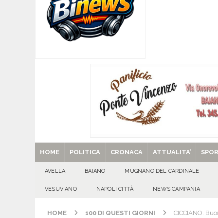
[ 08/08/2026 ]
Quadrelle in Festa: Tutto pronto
EVIDENZA
[ 08/08/2026 ]
Mugnano del Cardinale, “Puparuol
ATTUALITA'
[ 08/08/2026 ]
U.S. Avellino. Sponsor e kit ga
[ 08/08/2026 ]
Avella: lutto per la scomparsa 
[ 29/08/2025 ]
SANT’Oggi. Venerdì 29 agosto la 
HOME
POLITICA
CRONACA
ATTUALITA’
SPO
AVELLA
BAIANO
MUGNANO DEL CARDINALE
VESUVIANO
NAPOLI CITTÀ
NEWS CAMPANIA
HOME
100 DI QUESTI GIORNI
CICCIANO. Buon