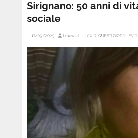
Sirignano: 50 anni di v
sociale
17/09/2025
binews.it
100 DI QUESTI GIORNI
,
EVI