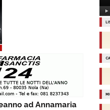
LI
CA
MI
eanno ad Annamaria