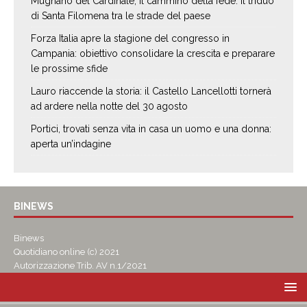
Mugnano del Cardinale, il cammino della fede: il triduo
di Santa Filomena tra le strade del paese
Forza Italia apre la stagione del congresso in
Campania: obiettivo consolidare la crescita e preparare
le prossime sfide
Lauro riaccende la storia: il Castello Lancellotti tornerà
ad ardere nella notte del 30 agosto
Portici, trovati senza vita in casa un uomo e una donna:
aperta un’indagine
BINEWS
Binews
Quotidiano online (c) 2021
Autorizzazione Trib. AV n.1/2021