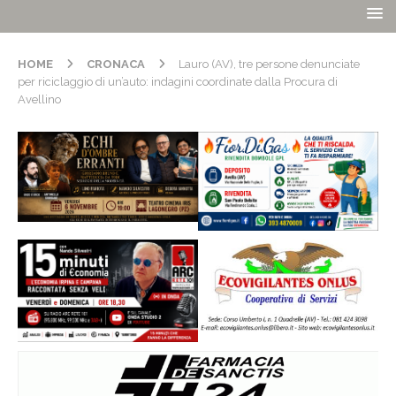
HOME
CRONACA
Lauro (AV), tre persone denunciate
per riciclaggio di un’auto: indagini coordinate dalla Procura di
Avellino