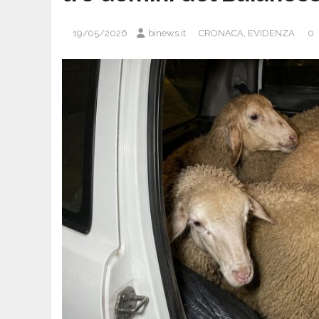
19/05/2026
binews.it
CRONACA
,
EVIDENZA
0