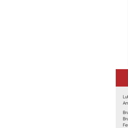
Lu
Am
Br
Br
Fe