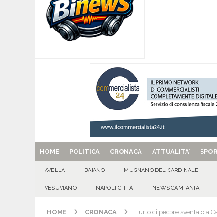
Gigli
CULTURA E MANIFESTAZIONI
[ 06/08/2026 ]
VALLESACCARDA, torna CumVivere
E MANIFESTAZIONI
[ 06/08/2026 ]
Torna l’Aquilonia Jazz Fest: al 
IRPINIA
[ 06/08/2026 ]
Torna l’Aquilonia Jazz Fest: al 
[ 29/08/2025 ]
SANT’Oggi. Venerdì 29 agosto la 
HOME
POLITICA
CRONACA
ATTUALITA’
SPO
AVELLA
BAIANO
MUGNANO DEL CARDINALE
VESUVIANO
NAPOLI CITTÀ
NEWS CAMPANIA
HOME
CRONACA
Furto di pecore sventato a Ca