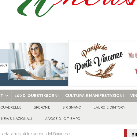
: la tavola come simbolo di condivisione, armonia e bellezza.
CULTURA
via la seconda edizione della rassegna diretta da Antonio Onorato
ALTA
via la seconda edizione della rassegna diretta da Antonio Onorato
EVIDENZA
chiesa celebra il Martirio di san Giovanni Battista e santa Sabina
EVIDENZA
RT
100 DI QUESTI GIORNI
CULTURA E MANIFESTAZIONI
VI
QUADRELLE
SPERONE
SIRIGNANO
LAURO E DINTORNI
NEWS NAZIONALI
“A VOCE D’ ‘O TIEMPO”
serta, arrestati tre uomini del Baianese
BI