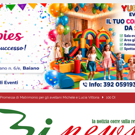
Promessa di Matrimonio per gli avellani Michele e Lucia Vittoria
100 DI
l dott. Domenico Amato, aveva 85 anni
AVELLA
sto Antoniano Bruscianese: al via il conto alla rovescia per la 151ª Festa dei