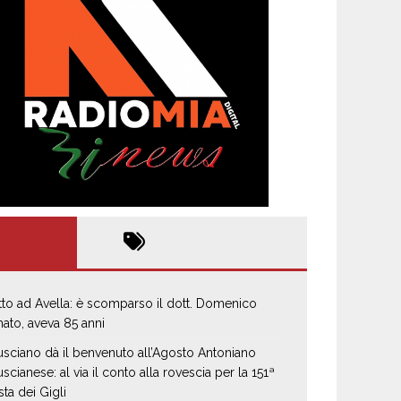
tto ad Avella: è scomparso il dott. Domenico
ato, aveva 85 anni
usciano dà il benvenuto all’Agosto Antoniano
uscianese: al via il conto alla rovescia per la 151ª
sta dei Gigli