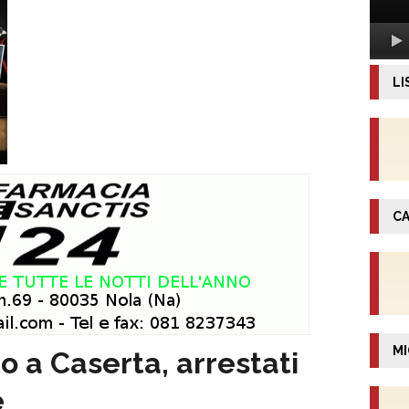
LI
CA
MI
o a Caserta, arrestati
e