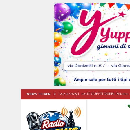
[ 24/11/2019 ]
100 DI QUESTI GIORNI. Bolzano, 
NEWS TICKER
QUESTI GIORNI
[ 06/08/2026 ]
Lutto ad Avella: è scomparso i
[ 06/08/2026 ]
Brusciano dà il benvenuto all’Ago