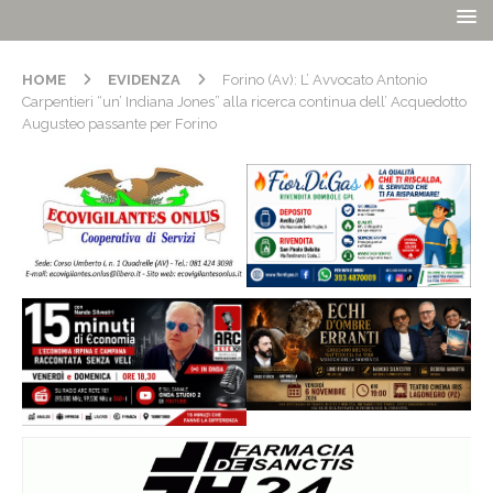
HOME
EVIDENZA
Forino (Av): L’ Avvocato Antonio
Carpentieri “un’ Indiana Jones” alla ricerca continua dell’ Acquedotto
Augusteo passante per Forino