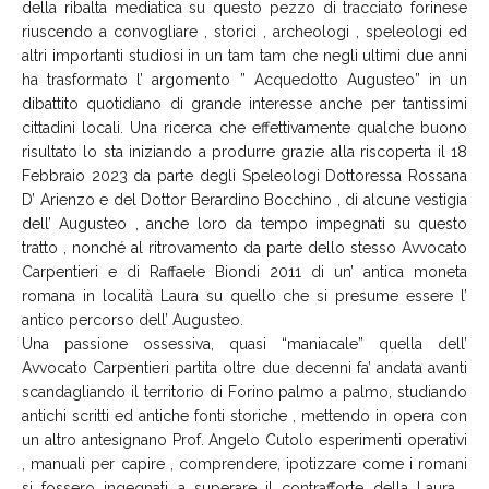
della ribalta mediatica su questo pezzo di tracciato forinese
riuscendo a convogliare , storici , archeologi , speleologi ed
altri importanti studiosi in un tam tam che negli ultimi due anni
ha trasformato l’ argomento ” Acquedotto Augusteo” in un
dibattito quotidiano di grande interesse anche per tantissimi
cittadini locali. Una ricerca che effettivamente qualche buono
risultato lo sta iniziando a produrre grazie alla riscoperta il 18
Febbraio 2023 da parte degli Speleologi Dottoressa Rossana
D’ Arienzo e del Dottor Berardino Bocchino , di alcune vestigia
dell’ Augusteo , anche loro da tempo impegnati su questo
tratto , nonché al ritrovamento da parte dello stesso Avvocato
Carpentieri e di Raffaele Biondi 2011 di un’ antica moneta
romana in località Laura su quello che si presume essere l’
antico percorso dell’ Augusteo.
Una passione ossessiva, quasi “maniacale” quella dell’
Avvocato Carpentieri partita oltre due decenni fa’ andata avanti
scandagliando il territorio di Forino palmo a palmo, studiando
antichi scritti ed antiche fonti storiche , mettendo in opera con
un altro antesignano Prof. Angelo Cutolo esperimenti operativi
, manuali per capire , comprendere, ipotizzare come i romani
si fossero ingegnati a superare il contrafforte della Laura ,