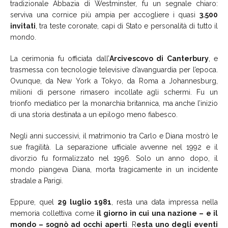
tradizionale Abbazia di Westminster, fu un segnale chiaro:
serviva una cornice più ampia per accogliere i quasi
3.500
invitati
, tra teste coronate, capi di Stato e personalità di tutto il
mondo.
La cerimonia fu officiata dall’
Arcivescovo di Canterbury
, e
trasmessa con tecnologie televisive d’avanguardia per l’epoca.
Ovunque, da New York a Tokyo, da Roma a Johannesburg,
milioni di persone rimasero incollate agli schermi. Fu un
trionfo mediatico per la monarchia britannica, ma anche l’inizio
di una storia destinata a un epilogo meno fiabesco.
Negli anni successivi, il matrimonio tra Carlo e Diana mostrò le
sue fragilità. La separazione ufficiale avvenne nel 1992 e il
divorzio fu formalizzato nel 1996. Solo un anno dopo, il
mondo piangeva Diana, morta tragicamente in un incidente
stradale a Parigi.
Eppure, quel
29 luglio 1981
, resta una data impressa nella
memoria collettiva come
il giorno in cui una nazione – e il
mondo – sognò ad occhi aperti
. R
esta uno degli eventi