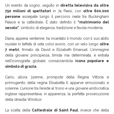
Un evento da sogno, seguito in
diretta televisiva da oltre
750 milioni di spettatori
in 74 Paesi, con
oltre 600.000
persone
assiepate lungo il percorso reale tra Buckingham
Palace e la cattedrale. È stato definito il
“matrimonio del
secolo”
, simbolo di eleganza, tradizione e favola moderna.
Diana, appena ventenne, ha incantato il mondo con il suo abito
nuziale in taffetà di seta color avorio, con un velo lungo
oltre
7 metri
, firmato da David e Elizabeth Emanuel. L’immagine
della giovane principessa, timida ma determinata, è entrata
nell’iconografia globale, consacrandola
icona popolare e
simbolo di grazia
.
Carlo, allora 32enne, pronipote della Regina Vittoria e
primogenito della regina Elisabetta II, apparve emozionato e
solenne. L’unione tra l’erede al trono e una giovane aristocratica
inglese rappresentava, in apparenza, la perfetta prosecuzione
della dinastia Windsor.
La scelta della
Cattedrale di Saint Paul
, invece che della