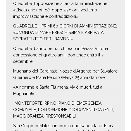
Quadrelle, l’opposizione attacca l’amministrazione:
«L’Isola che non c’è, dopo 75 giorni vediamo
improvvisazione e contraddizioni»
QUADRELLE – PRIMI 60 GIORNI DI AMMINISTRAZIONE:
«UN’ONDA DI MARE FRESCHISSIMA È ARRIVATA,
SOPRATTUTTO PER I BAMBINI»
Quadrelle, bando per un chiosco in Piazza Vittoria:
concessione di quattro anni, domande entro il 7
settembre
Mugnano del Cardinale, Nozze d’Argento per Salvatore
Guerriero e Maria Peluso (Mary): 25 anni d’amore
«A nomme ’e Santa Filumena, viv ò muort, tutt à
Mugnano!»
*MONTEFORTE IRPINO, PIANO DI EMERGENZA
COMUNALE, L’OPPOSIZIONE: “DOCUMENTI CARENTI,
MAGGIORANZA IRRESPONSABILI”*
San Gregorio Matese incorona due Napoletane: Elena