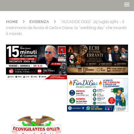
HOME
EVIDENZA
“ACCADDE OGGI”. 29 luglio 1981 – Il
matrimonio da favola di Carlo e Diana: la “wedding day” che incantò
il mondo