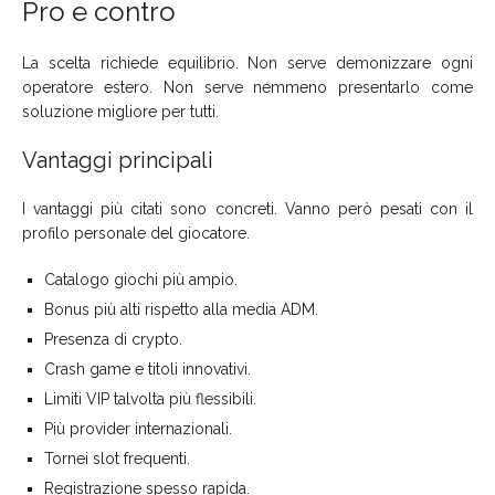
Pro e contro
La scelta richiede equilibrio. Non serve demonizzare ogni
operatore estero. Non serve nemmeno presentarlo come
soluzione migliore per tutti.
Vantaggi principali
I vantaggi più citati sono concreti. Vanno però pesati con il
profilo personale del giocatore.
Catalogo giochi più ampio.
Bonus più alti rispetto alla media ADM.
Presenza di crypto.
Crash game e titoli innovativi.
Limiti VIP talvolta più flessibili.
Più provider internazionali.
Tornei slot frequenti.
Registrazione spesso rapida.