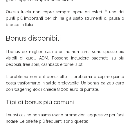
Questa tutela non copre sempre operatori esteri. È uno dei
punti più importanti per chi ha già usato strumenti di pausa o
blocco in Italia.
Bonus disponibili
I bonus dei migliori casino online non aams sono spesso più
visibili di quelli ADM. Possono includere pacchetti su più
depositi, free spin, cashback e tornei slot.
Il problema non è il bonus alto. Il problema è capire quanto
costa trasformarlo in saldo prelevabile. Un bonus da 200 euro
con wagering 40x richiede 8.000 euro di puntate.
Tipi di bonus più comuni
I nuovi casino non aams usano promozioni aggressive per farsi
notare. Le offerte più frequenti sono queste: