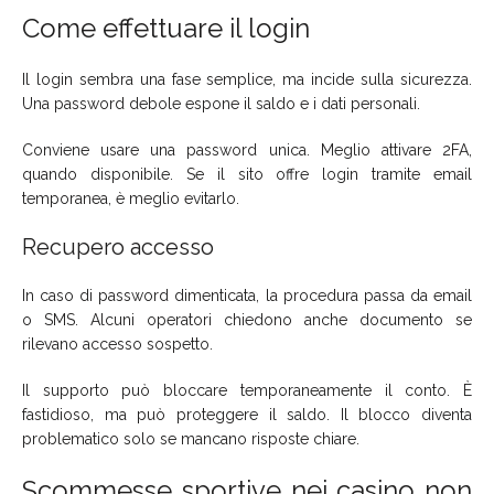
Come effettuare il login
Il login sembra una fase semplice, ma incide sulla sicurezza.
Una password debole espone il saldo e i dati personali.
Conviene usare una password unica. Meglio attivare 2FA,
quando disponibile. Se il sito offre login tramite email
temporanea, è meglio evitarlo.
Recupero accesso
In caso di password dimenticata, la procedura passa da email
o SMS. Alcuni operatori chiedono anche documento se
rilevano accesso sospetto.
Il supporto può bloccare temporaneamente il conto. È
fastidioso, ma può proteggere il saldo. Il blocco diventa
problematico solo se mancano risposte chiare.
Scommesse sportive nei casino non