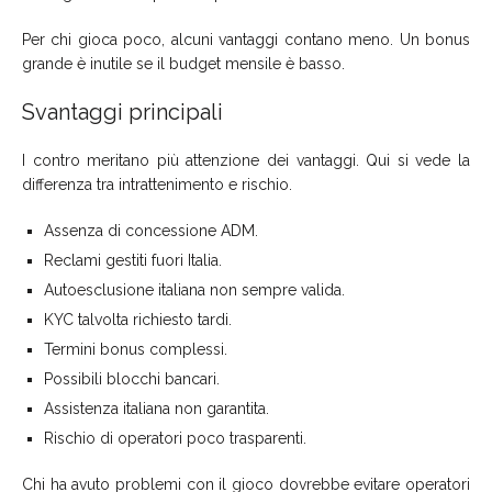
Per chi gioca poco, alcuni vantaggi contano meno. Un bonus
grande è inutile se il budget mensile è basso.
Svantaggi principali
I contro meritano più attenzione dei vantaggi. Qui si vede la
differenza tra intrattenimento e rischio.
Assenza di concessione ADM.
Reclami gestiti fuori Italia.
Autoesclusione italiana non sempre valida.
KYC talvolta richiesto tardi.
Termini bonus complessi.
Possibili blocchi bancari.
Assistenza italiana non garantita.
Rischio di operatori poco trasparenti.
Chi ha avuto problemi con il gioco dovrebbe evitare operatori