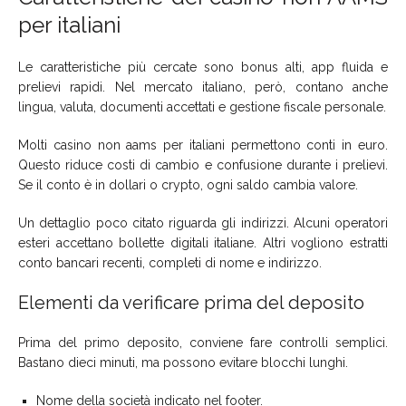
per italiani
Le caratteristiche più cercate sono bonus alti, app fluida e
prelievi rapidi. Nel mercato italiano, però, contano anche
lingua, valuta, documenti accettati e gestione fiscale personale.
Molti casino non aams per italiani permettono conti in euro.
Questo riduce costi di cambio e confusione durante i prelievi.
Se il conto è in dollari o crypto, ogni saldo cambia valore.
Un dettaglio poco citato riguarda gli indirizzi. Alcuni operatori
esteri accettano bollette digitali italiane. Altri vogliono estratti
conto bancari recenti, completi di nome e indirizzo.
Elementi da verificare prima del deposito
Prima del primo deposito, conviene fare controlli semplici.
Bastano dieci minuti, ma possono evitare blocchi lunghi.
Nome della società indicato nel footer.