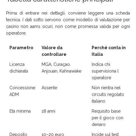
Prima di entrare nei dettagli, conviene leggere una scheda
tecnica. I dati sotto servono come modello di valutazione per
casino non aams sicuri, non come promessa valida per ogni
operatore.
Parametro
Valore da
Perché conta in
controllare
Italia
Licenza
MGA, Curaçao,
Indica chi
dichiarata
Anjouan, Kahnawake
supervisiona l
operatore
Concessione
Assente
Non rientra nel
ADM
circuito regolato
italiano
Età minima
18 anni
Requisito base
per il gioco con
denaro
Deposito
10–20 euro
Incide sul test