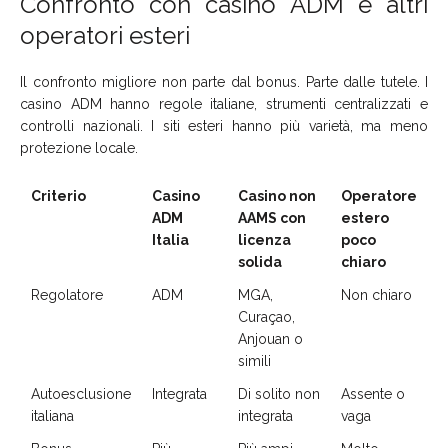
Confronto con casino ADM e altri
operatori esteri
Il confronto migliore non parte dal bonus. Parte dalle tutele. I
casino ADM hanno regole italiane, strumenti centralizzati e
controlli nazionali. I siti esteri hanno più varietà, ma meno
protezione locale.
Criterio
Casino
Casino non
Operatore
ADM
AAMS con
estero
Italia
licenza
poco
solida
chiaro
Regolatore
ADM
MGA,
Non chiaro
Curaçao,
Anjouan o
simili
Autoesclusione
Integrata
Di solito non
Assente o
italiana
integrata
vaga