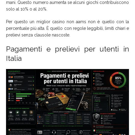
mani. Questo numero aumenta se alcuni giochi contribuiscono
solo al 10% o al 20%.
Per questo un miglior casino non aams non è quello con la
percentuale più alta. È quello con regole leggibili, limiti chiari e
prelievi senza clausole nascoste.
Pagamenti e prelievi per utenti in
Italia