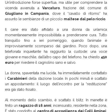
Un’introduzione forse superflua, ma utile per comprendere la
vicenda avvenuta a
Varcaturo
, frazione del comune di
Giugliano in Campania
, dove il “cavallo di ritorno” ha
assunto le sembianze di un piccolo
maltese dal pelo riccio
.
Il cane era stato affidato a una donna da un’amica
momentaneamente impossibilitata a prendersene cura. Tutto
tranquillo fino a ieri pomeriggio, quando l’animale è
improvvisamente scomparso dal giardino. Poco dopo, una
telefonata inquietante ha raggiunto la custode: una voce
giovane e maschile, dall’altro capo del telefono, ha chiesto
450
euro
per rivedere il cagnolino sano e salvo.
La donna, spaventata ma lucida, ha immediatamente contattato
i
Carabinieri
della stazione locale. In pochi minuti è scattato
un appostamento: il luogo dell’incontro per la “restituzione”
era già stato fissato.
Al momento dello scambio, è scattato il blitz. In manette è
finito un
ragazzo di 16 anni
, incensurato, residente nella zona.
È stato condotto al
centro di accoglienza dei Colli Aminei
,