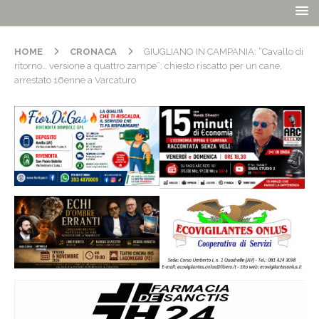
HOME
CRONACA
GIUGLIANO IN CAMPANIA: “Cavallo di
ritorno… versione a quattro zampe”: chiesto riscatto per un cane,
arrestato 16enne a Varcaturo