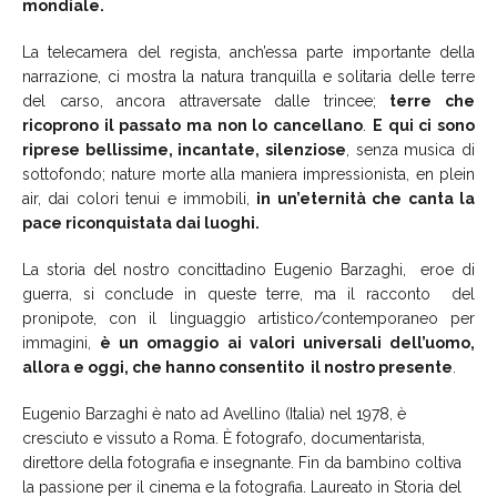
mondiale.
La telecamera del regista, anch’essa parte importante della
narrazione, ci mostra la natura tranquilla e solitaria delle terre
del carso, ancora attraversate dalle trincee;
terre che
ricoprono il passato ma non lo cancellano
.
E qui ci sono
riprese bellissime, incantate, silenziose
, senza musica di
sottofondo; nature morte alla maniera impressionista, en plein
air, dai colori tenui e immobili,
in un’eternità che canta la
pace riconquistata dai luoghi.
La storia del nostro concittadino Eugenio Barzaghi, eroe di
guerra, si conclude in queste terre, ma il racconto del
pronipote, con il linguaggio artistico/contemporaneo per
immagini,
è un omaggio ai valori universali dell’uomo,
allora e oggi, che hanno consentito il nostro presente
.
Eugenio Barzaghi è nato ad Avellino (Italia) nel 1978, è
cresciuto e vissuto a Roma. È fotografo, documentarista,
direttore della fotografia e insegnante. Fin da bambino coltiva
la passione per il cinema e la fotografia. Laureato in Storia del