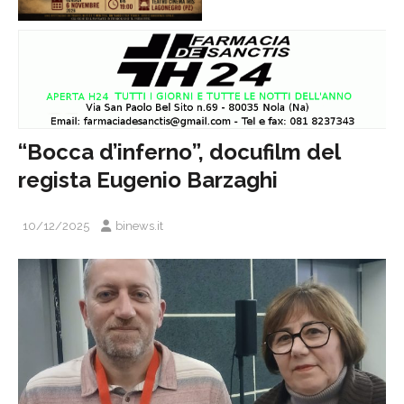
“Bocca d’inferno”, docufilm del
regista Eugenio Barzaghi
10/12/2025
binews.it