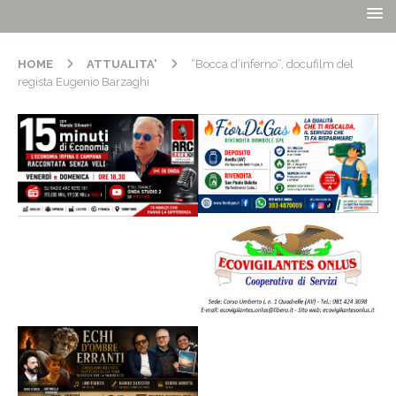
HOME
ATTUALITA'
“Bocca d’inferno”, docufilm del
regista Eugenio Barzaghi