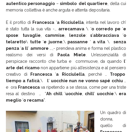
autentico
personaggio
–
simbolo del quartiere
, della cui
memoria collettiva è anche arguta e attenta depositaria.
E il profilo di
Francesca
‘
a
Ricciulella
, intenta nel lavoro ch’
è stato tutta la sua vita -…
arrecamava
\ ‘
o
corredo
pe
‘
e
spose
:
tuvaglie
,
cammise
,
lenzole
:
s
’
abbracciava
‘
o
telaretto
\
tutte
‘
e
juorne
,\
passanne
‘
a
vita
\
senza
penza
‘
a
ll
’
ammore
….,- prendeva anima e forma nel plastico
realismo dei versi di
Paola
Miele
. Un’essenzialità di
perspicace racconto che turba e commuove, da quando
l
’
arte
del
ricamo
non appartiene più all’esistenza e al pensiero
creativo di
Francesca
‘
a
Ricciulella
, perché …
Troppo
tiempo
a
faticà
,\
l
’
uocchie
nun
ne
vonno
sapé
cchiu
…
e ora
Francesca
va ripetendo a se stessa, come per una triste
resa al destino … “
Ah
chill
’
uocchie
,
chill
’
uocchie
:\
era
meglio
‘
o
recama
”.
Un quadro di
donna,
quello di
Francesca