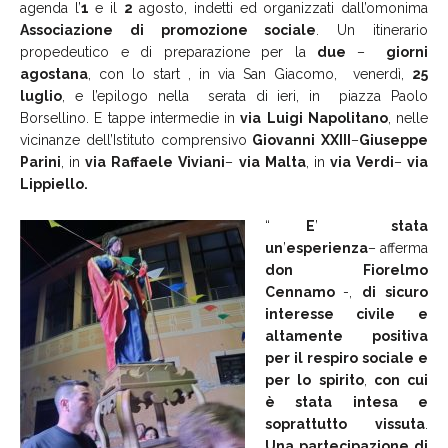
agenda l’
1
e il
2
agosto, indetti ed organizzati dall’omonima
Associazione di promozione sociale
. Un itinerario
propedeutico e di preparazione per la
due
–
giorni
agostana
, con lo start , in via San Giacomo, venerdì,
25
luglio
, e l’epilogo nella serata di ieri, in piazza Paolo
Borsellino. E tappe intermedie in
via
Luigi
Napolitano
, nelle
vicinanze dell’Istituto comprensivo
Giovanni
XXIII
–
Giuseppe
Parini
, in
via
Raffaele
Viviani
–
via
Malta
, in
via
Verdi
–
via
Lippiello.
“
E
’
stata
un
’
esperienza
– afferma
don
Fiorelmo
Cennamo
-,
di
sicuro
interesse civile
e
altamente
positiva
per il respiro sociale e
per
lo
spirito
,
con
cui
è
stata
intesa
e
soprattutto
vissuta
.
Una
partecipazione
di