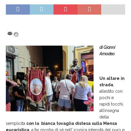
di Gianni
Amodeo
Un
altare
in
strada
,
allestito con
pochi e
rapidi tocchi,
all’insegna
della
semplicità
con
la
bianca
tovaglia
distesa
sulla
Mensa
eucaristica
, a far mostra di sé nell’ iconica intensità del puro e