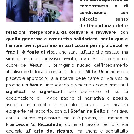
compostezza
e
di
condivisione
,
con
spiccato
senso
dell
’
importanza
delle
relazioni
interpersonali
,
da
coltivare
e
ravvivare
con
quella generosa e
costruttiva
solidarietà
,
per
la
quale
l
’
amore
per
il
prossimo
,
in
particolare
per
i
più
deboli
e
fragili
,
è
fonte
di
vita
”. Uno start, tutt’altro che casuale, ma
simbolicamente espressivo, avviato, in via San Giacomo, nel
cuore dei
Vesuni
, il primigenio nucleo dell’insediamento
abitativo della locale comunità, dopo il
Mille
. Un intrigante e
piacevole approccio alla ricerca delle trame di vita vissuta
proprio nei
Vesuni
, incrociando e rendendo complementari
i
significati
e
significanti
che permeano di sé la
declamazione di vivide pagine di
narrativa
e
poesia
,
ascoltate in raccolto e meditato silenzio. Un incastro
eloquente nel racconto, con cui
Stefanina
Belloisi
rivisitava,
con la briosa espressività che le è propria, il … mondo di
Francesca
‘
a
Ricciulella
, donna di lavoro per una vita
dedicata all’
arte
del
ricamo
, ma anche e sopratttutto