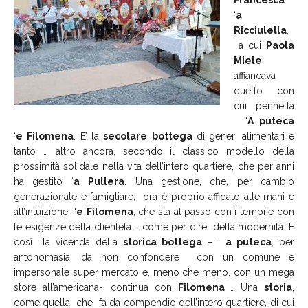
‘
a
Ricciulella
,
a cui
Paola
Miele
affiancava
quello con
cui pennella
‘
A
puteca
‘
e
Filomena
. E’ la
secolare
bottega
di generi alimentari e
tanto … altro ancora, secondo il classico modello della
prossimità solidale nella vita dell’intero quartiere, che per anni
ha gestito ‘
a
Pullera
. Una gestione, che, per cambio
generazionale e famigliare, ora è proprio affidato alle mani e
all’intuizione ‘
e
Filomena
, che sta al passo con i tempi e con
le esigenze della clientela … come per dire della modernità. E
così la vicenda della
storica
bottega
– ‘
a
puteca
, per
antonomasia, da non confondere con un comune e
impersonale super mercato e, meno che meno, con un mega
store all’americana-, continua con
Filomena
… Una
storia
,
come quella che fa da compendio dell’intero quartiere, di cui