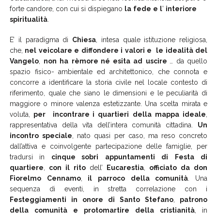
forte candore, con cui si dispiegano
la
fede
e
l
’
interiore
spiritualità
.
E’ il paradigma di
Chiesa
, intesa quale istituzione religiosa,
che,
nel
veicolare
e
diffondere
i
valori
e
le
idealità
del
Vangelo
,
non
ha
rèmore né esita
ad
uscire
… da quello
spazio fisico- ambientale ed architettonico, che connota e
concorre a identificare la storia civile nel locale contesto di
riferimento, quale che siano le dimensioni e le peculiarità di
maggiore o minore valenza estetizzante. Una scelta mirata e
voluta,
per
incontrare i
quartieri
della
mappa
ideale
,
rappresentativa della vita dell’intera comunità cittadina.
Un
incontro
speciale
, nato quasi per caso, ma reso concreto
dall’attiva e coinvolgente partecipazione delle famiglie, per
tradursi in
cinque sobri
appuntamenti
di
Festa
di
quartiere
,
con
il
rito
dell’
Eucarestia
,
officiato
da
don
Fiorelmo
Cennamo
,
il
parroco
della
comunità
. Una
sequenza di eventi, in stretta correlazione con i
Festeggiamenti
in
onore
di
Santo
Stefano
,
patrono
della
comunità
e
protomartire
della
cristianità
, in