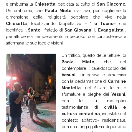
è emblema la
Chiesetta
, dedicata al culto di
San
Giacomo
.
Un emblema, che
Paola
Miele
rivisitava, per coglierne la
dimensione della religiosità popolare che vive nella
Chiesetta
, focalizzando l’appellativo – ‘
o
Tuono
– che
identifica il
Santo
– fratello di
San
Giovanni
l
’
Evangelista
-.
per alludere al temperamento impetuoso, con cui sosteneva e
affermava le sue idee e visioni.
Un trittico, quello delle letture di
Paola
Miele
, che, nel
contemplare il caleidoscopio dei
Vesuni
, s’integrava e arricchiva
con la declamazione di
Carmine
Montella
, nel fissare le mille
sfumature e pieghe dei
Vesuni
,
con le su molteplici
testimonianze di
civiltà
e
cultura
contadina
, innestate nel
contesto abitativo- residenziale,
con una lunga galleria di persone