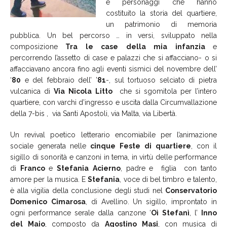
e personaggi che hanno
costituito la storia del quartiere,
un patrimonio di memoria
pubblica. Un bel percorso … in versi, sviluppato nella
composizione
Tra
le
case
della
mia
infanzia
e
percorrendo l’assetto di case e palazzi che si affacciano- o si
affacciavano ancora fino agli eventi sismici del novembre dell’
‘
80
e del febbraio dell’ ’
81
-, sul tortuoso selciato di pietra
vulcanica di
Via
Nicola
Litto
che si sgomitola per l’intero
quartiere, con varchi d’ingresso e uscita dalla Circumvallazione
della 7-bis , via Santi Apostoli, via Malta, via Libertà.
Un revival poetico letterario encomiabile per l’animazione
sociale generata nelle
cinque
Feste
di
quartiere
, con il
sigillo di sonorità e canzoni in tema, in virtù delle performance
di
Franco
e
Stefania
Acierno
, padre e figlia con tanto
amore per la musica. E
Stefania
, voce di bel timbro e talento,
è alla vigilia della conclusione degli studi nel
Conservatorio
Domenico
Cimarosa
, di Avellino. Un sigillo, improntato in
ogni performance serale dalla canzone ‘
Oì
Stefanì
, l’
Inno
del
Maio
, composto da
Agostino
Masi
, con musica di