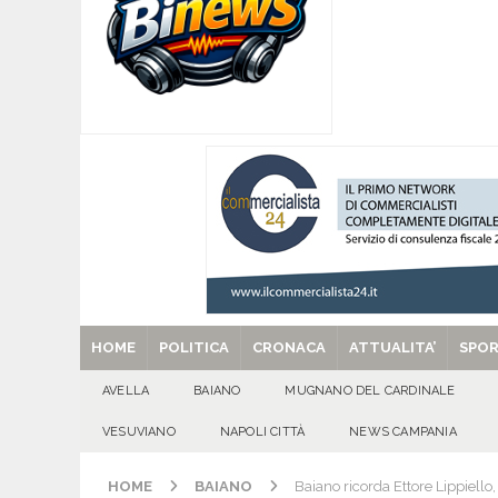
[ 07/08/2026 ]
MUGNANO DEL CARDINALE. L’Ipocr
usato – abbandonato – vandalizzato e destinato
[ 07/08/2026 ]
Emergenza cinghiali: nasce il 
[ 07/08/2026 ]
8 agosto, anniversario della tra
una cultura collettiva. Nessuna crescita econom
MANIFESTAZIONI
[ 07/08/2026 ]
Casino senza KYC: cosa sono e c
[ 29/08/2025 ]
SANT’Oggi. Venerdì 29 agosto la 
HOME
POLITICA
CRONACA
ATTUALITA’
SPO
AVELLA
BAIANO
MUGNANO DEL CARDINALE
VESUVIANO
NAPOLI CITTÀ
NEWS CAMPANIA
HOME
BAIANO
Baiano ricorda Ettore Lippiello