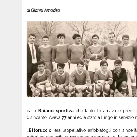
di Gianni Amodeo
dalla
Baiano
sportiva
che tanto lo amava e predili
disincanto. Aveva
77
anni ed è stato a lungo in servizio n
…
Ettoruccio
, era l’appellativo affibbiatogli con since