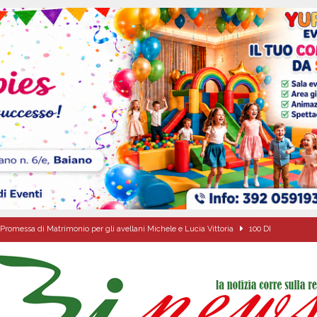
Promessa di Matrimonio per gli avellani Michele e Lucia Vittoria
100 DI
Onofrio: due giorni di fede nel ricordo del fondatore
CULTURA E