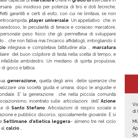
date capacità di
marcatura
ch’era in
grado di
esercitare in
ersaria più insidioso per potenza di tiro e doti tecniche,
etti garantiti e certi di esito, con cui ne limitava, se non
centrocampista,
player
universale
. Un appellativo che, in
paradosso, le peculiarità di tenace e coriaceo marcatore,
personale peso fisico che gli permetteva di sviluppare
o … che non falliva mai l’incarico affidatogli, imbrigliando il
cio
integrava e completava l’attitudine alla …
marcatura
uliare del buon colpitore di testa nella scelta di tempo, e
 infallibile ambidestro. Un mediano di spinta propulsiva,
i gioco e tattica.
 sua
generazione,
quella degli anni delle speranze che
e realizzare una società giusta e umana, dopo le angustie e
mondiale. E’ la generazione che nella piccola comunità
ociazionismo, incentrato sulle articolazioni dell’
Azione
Vi
ale di
Santo
Stefano
. Articolazioni di respiro sociale e
di
otazione e pubblico discorso, spiccatamente giovanile. E si
le
Settimane
d’atletica
leggera
– almeno tre nel ciclo
MU
- al
calcio
…
Ap
So