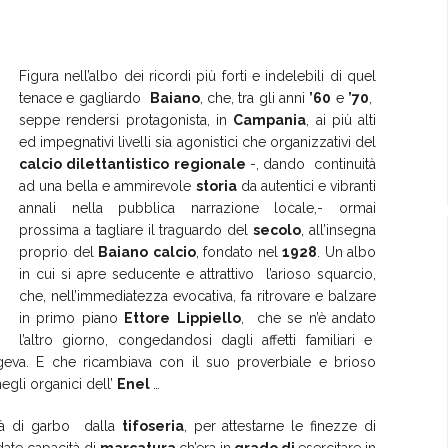
Figura nell’albo dei ricordi più forti e indelebili di quel
tenace e gagliardo
Baiano
, che, tra gli anni
’60
e
’70
,
seppe rendersi protagonista, in
Campania
, ai più alti
ed impegnativi livelli sia agonistici che organizzativi del
calcio
dilettantistico
regionale
-, dando continuità
ad una bella e ammirevole
storia
da autentici e vibranti
annali nella pubblica narrazione locale,- ormai
prossima a tagliare il traguardo del
secolo
, all’insegna
proprio del
Baiano
calcio
, fondato nel
1928
. Un albo
in cui si apre seducente e attrattivo l’arioso squarcio,
che, nell’immediatezza evocativa, fa ritrovare e balzare
in primo piano
Ettore
Lippiello
, che se n’è andato
l’altro giorno, congedandosi dagli affetti familiari e
geva. E che ricambiava con il suo proverbiale e brioso
egli organici dell’
Enel
…
rità di garbo dalla
tifoseria
, per attestarne le finezze di