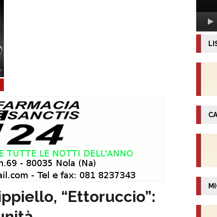
LI
CA
MI
ppiello, “Ettoruccio”:
unità