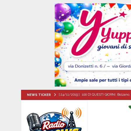
[ 24/11/2019 ]
100 DI QUESTI GIORNI. Bolzano, 
NEWS TICKER
QUESTI GIORNI
[ 07/08/2026 ]
Visciano celebra Padre Arturo D’
MANIFESTAZIONI