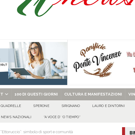
isia delle Apparenze e il Sociale Negato: il Caso del Centro Sociale mai
 al privato
EVIDENZA
Tavolo tecnico permanente della Regione Campania
EVIDENZA
gedia di Marcinelle. Pmi International: “La sicurezza sul lavoro deve diventare
ica può prescindere dalla tutela della vita umana”
CULTURA E
ome funzionano in Italia
CULTURA E MANIFESTAZIONI
chiesa celebra il Martirio di san Giovanni Battista e santa Sabina
EVIDENZA
RT
100 DI QUESTI GIORNI
CULTURA E MANIFESTAZIONI
VI
QUADRELLE
SPERONE
SIRIGNANO
LAURO E DINTORNI
NEWS NAZIONALI
“A VOCE D’ ‘O TIEMPO”
, “Ettoruccio”: simbolo di sport e comunità
BI