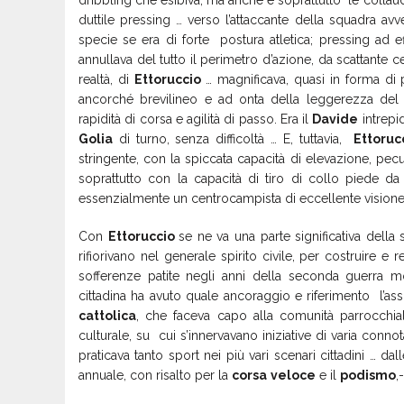
dribbling che esibiva, ma anche e soprattutto le collau
duttile pressing … verso l’attaccante della squadra avv
specie se era di forte postura atletica; pressing ad eff
annullava del tutto il perimetro d’azione, da scattante 
realtà, di
Ettoruccio
… magnificava, quasi in forma di 
ancorché brevilineo e ad onta della leggerezza del 
rapidità di corsa e agilità di passo. Era il
Davide
intrepid
Golia
di turno, senza difficoltà … E, tuttavia,
Ettoruc
stringente, con la spiccata capacità di elevazione, pec
soprattutto con la capacità di tiro di collo piede da
essenzialmente un centrocampista di eccellente visione d
Con
Ettoruccio
se ne va una parte significativa della
rifiorivano nel generale spirito civile, per costruire 
sofferenze patite negli anni della seconda guerra 
cittadina ha avuto quale ancoraggio e riferimento l’ass
cattolica
, che faceva capo alla comunità parrocchi
culturale, su cui s’innervavano iniziative di varia conn
praticava tanto sport nei più vari scenari cittadini … dal
annuale, con risalto per la
corsa
veloce
e il
podismo
,