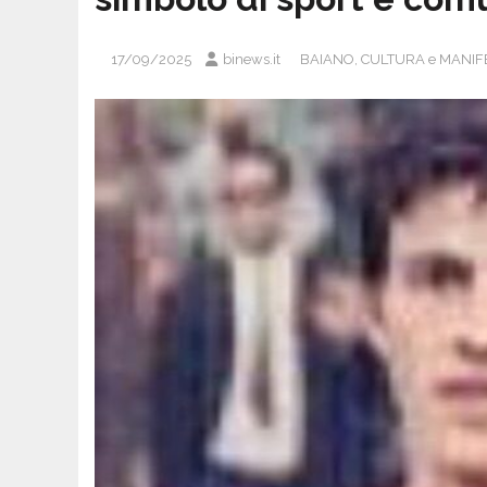
17/09/2025
binews.it
BAIANO
,
CULTURA e MANIF