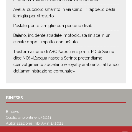
Avella, cucciolo smarrito in via Carlo III: l’appello della
famiglia per ritrovarlo
L’estate per le famiglie con persone disabili
Baiano, incidente stradale: motociclista finisce in un
canale dopo l’impatto con un’auto
Trasformazione di ABC Napoli in s.p.a.: il PD di Serino
dice NO! «L’acqua nasce a Serino: pretendiamo
coinvolgimento societario e royalty ambientali al fianco
dell’amministrazione comunale»
BINEWS
Binews
Quotidiano online (c) 2021
Autorizzazione Trib. AV n.1/2021