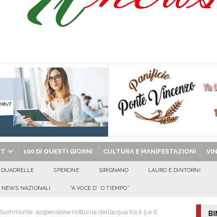
sei per me lo specchio e il porto” D’Amelio: “Gettiamo un seme d’impegno futuro
ant’Andrea — Appello per l’inclusione e la tutela delle tradizioni di Sirignano
dí, 7 Agosto 2026
ALMANACCO
chiesa celebra il Martirio di san Giovanni Battista e santa Sabina
EVIDENZA
RT
100 DI QUESTI GIORNI
CULTURA E MANIFESTAZIONI
VI
QUADRELLE
SPERONE
SIRIGNANO
LAURO E DINTORNI
NEWS NAZIONALI
“A VOCE D’ ‘O TIEMPO”
ummonte: sospensione notturna dell’acqua tra il 5 e 6
BI