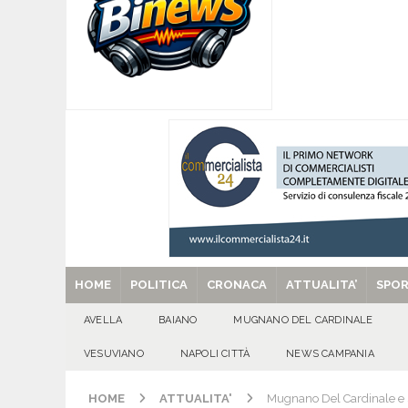
[ 07/08/2026 ]
Lioni, si presenta il libro “Tu 
per tante e tanti”
ALTA IRPINIA
[ 07/08/2026 ]
Per la dignità del gonfalone di S
CULTURA E MANIFESTAZIONI
[ 07/08/2026 ]
ALMANACCO DEL GIORNO. Vener
[ 29/08/2025 ]
SANT’Oggi. Venerdì 29 agosto la 
HOME
POLITICA
CRONACA
ATTUALITA’
SPO
AVELLA
BAIANO
MUGNANO DEL CARDINALE
VESUVIANO
NAPOLI CITTÀ
NEWS CAMPANIA
HOME
ATTUALITA'
Mugnano Del Cardinale e S