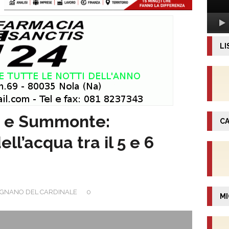
LI
e e Summonte:
CA
ll’acqua tra il 5 e 6
GNANO DEL CARDINALE
0
MI