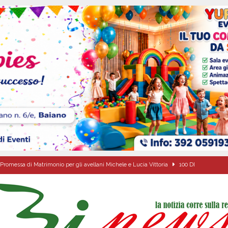
Promessa di Matrimonio per gli avellani Michele e Lucia Vittoria
100 DI
casa un uomo e una donna: aperta un’indagine
ATTUALITA'
a di energia elettrica – i Carabinieri denunciano un 65enne
EVIDENZA