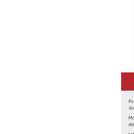
Po
do
Mo
el