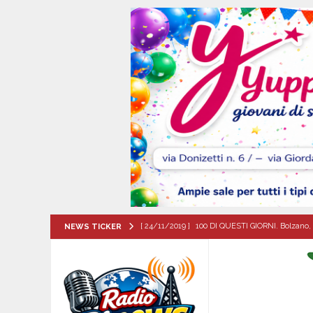
[ 24/11/2019 ]
100 DI QUESTI GIORNI. Bolzano, 
NEWS TICKER
QUESTI GIORNI
[ 07/08/2026 ]
Portici, trovati senza vita in 
[ 07/08/2026 ]
Montoro (AV): Ruba circa 130mil