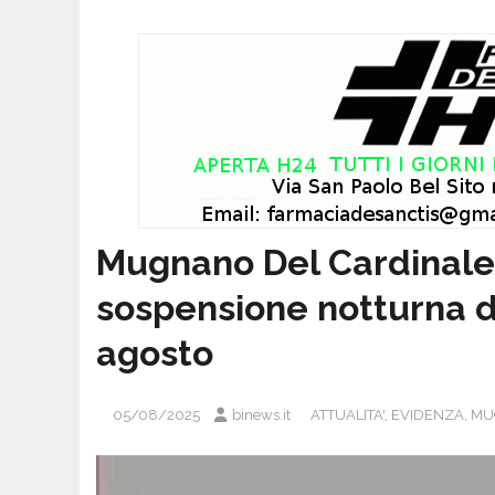
Mugnano Del Cardinal
sospensione notturna de
agosto
05/08/2025
binews.it
ATTUALITA'
,
EVIDENZA
,
MU