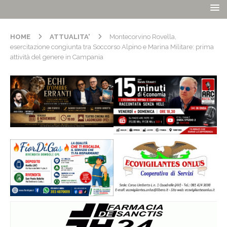
HOME
ATTUALITA'
Montecorvino Rovella,
esercitazione congiunta tra Soccorso Alpino e Marina Militare: prima
attività del genere in Campania