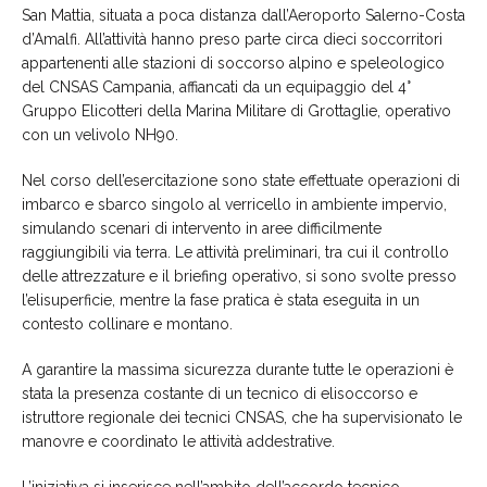
San Mattia, situata a poca distanza dall’Aeroporto Salerno-Costa
d’Amalfi. All’attività hanno preso parte circa dieci soccorritori
appartenenti alle stazioni di soccorso alpino e speleologico
del CNSAS Campania, affiancati da un equipaggio del 4°
Gruppo Elicotteri della Marina Militare di Grottaglie, operativo
con un velivolo NH90.
Nel corso dell’esercitazione sono state effettuate operazioni di
imbarco e sbarco singolo al verricello in ambiente impervio,
simulando scenari di intervento in aree difficilmente
raggiungibili via terra. Le attività preliminari, tra cui il controllo
delle attrezzature e il briefing operativo, si sono svolte presso
l’elisuperficie, mentre la fase pratica è stata eseguita in un
contesto collinare e montano.
A garantire la massima sicurezza durante tutte le operazioni è
stata la presenza costante di un tecnico di elisoccorso e
istruttore regionale dei tecnici CNSAS, che ha supervisionato le
manovre e coordinato le attività addestrative.
L’iniziativa si inserisce nell’ambito dell’accordo tecnico